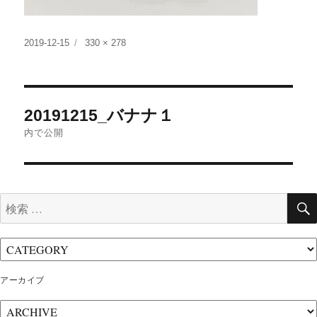
投
フ
2019-12-15
330 × 278
稿
ル
日:
サ
イ
投
ズ
20191215_バナナ１
稿
内で公開
ナ
ビ
ゲ
検
ー
索:
シ
ョ
ン
アーカイブ
ア