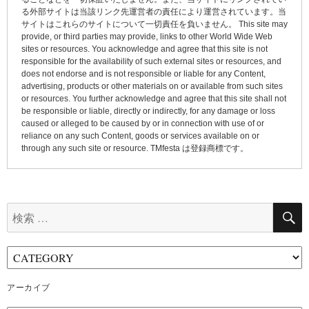
る外部サイトは当該リンク先運営者の責任により運営されています。当
サイトはこれらのサイトについて一切責任を負いません。 This site may
provide, or third parties may provide, links to other World Wide Web
sites or resources. You acknowledge and agree that this site is not
responsible for the availability of such external sites or resources, and
does not endorse and is not responsible or liable for any Content,
advertising, products or other materials on or available from such sites
or resources. You further acknowledge and agree that this site shall not
be responsible or liable, directly or indirectly, for any damage or loss
caused or alleged to be caused by or in connection with use of or
reliance on any such Content, goods or services available on or
through any such site or resource. TMfesta は登録商標です。
検
索:
アーカイブ