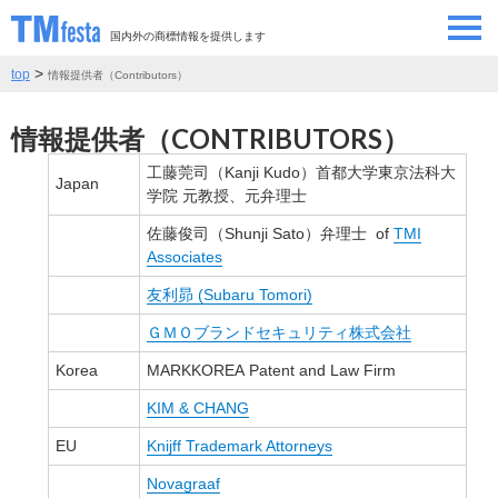
国内外の商標情報を提供します
>
top
情報提供者（Contributors）
SEMINAR/EVENT
セミナー/イベント
情報提供者（CONTRIBUTORS）
ABOUT
当サイトについて
工藤莞司（Kanji Kudo）首都大学東京法科大
Japan
CONTRIBUTORS
学院 元教授、元弁理士
情報提供者
佐藤俊司（Shunji Sato）弁理士 of
TMI
Associates
CONTACT
お問い合わせ
友利昴 (Subaru Tomori)
ＧＭＯブランドセキュリティ株式会社
Korea
MARKKOREA Patent and Law Firm
KIM & CHANG
EU
Knijff Trademark Attorneys
Novagraaf