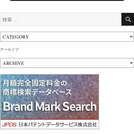
ビ
ゲ
検
ー
索:
シ
ョ
ン
アーカイブ
ア
ー
カ
イ
ブ