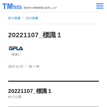
国内外の商標情報を提供します
SEMINAR/EVENT
前の画像
次の画像
セミナー/イベント
ABOUT
当サイトについて
20221107_標識１
CONTRIBUTORS
情報提供者
CONTACT
お問い合わせ
投
フ
2022-11-07
69 × 48
稿
ル
日:
サ
イ
投
ズ
20221107_標識１
稿
内で公開
ナ