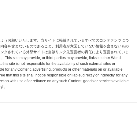
すようお願いいたします。当サイトに掲載されているすべてのコンテテンツにつ
な内容を含まないものであること、利用者が意図していない情報を含まないもの
リンクされている外部サイトは当該リンク先運営者の責任により運営されていま
vide, or third parties may provide, links to other World
s site is not responsible for the availability of such external sites or
le for any Content, advertising, products or other materials on or available
hat this site shall not be responsible or liable, directly or indirectly, for any
tion with use of or reliance on any such Content, goods or services available
標です。