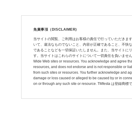
ナ
ビ
ゲ
ー
免責事項（DISCLAIMER)
シ
当サイトの閲覧、ご利用はお客様の責任で行っていただきま
いて、違法なものでないこと、内容が正確であること、不快
ョ
であることなどを一切保証いたしません。また、当サイトに
ン
す。当サイトはこれらのサイトについて一切責任を負いません。 This site may pro
Wide Web sites or resources. You acknowledge and agree that thi
resources, and does not endorse and is not responsible or liab
from such sites or resources. You further acknowledge and agree t
damage or loss caused or alleged to be caused by or in connec
on or through any such site or resource. TMfesta は登録商