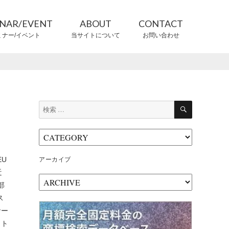
INAR/EVENT
ABOUT
CONTACT
ミナー/イベント
当サイトについて
お問い合わせ
CONTRIBUTORS
情報提供者
検
検
索
索:
U
アーカイブ
近
ア
部
ー
ス
カ
サー
イ
ブ
ット