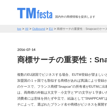
国内外の商標情報を提供します
>
>
>
>
top
All
Outbound
EU
商標サーチの重要性：Snapcarのケース – 
2016-07-14
商標サーチの重要性：Sna
複数のEU諸国でビジネスする場合、EUTM登録が望ましい
加盟国の１ヶ国でも類似する商標があれ
のケースで、フランス商標“Snapcar”の所有者がEUTMに出
は、両商標の外観は大文字・小文字と“P”の文字が１字多
消費者には意味を持たず中立で、結論として“SNAPPCA
チによって、選ばれたブランド名や商標がビジネスを展開