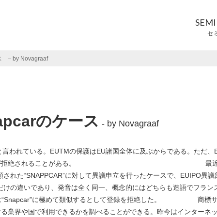
SEM
セ
by Novagraaf
pcarのケース
- by Novagraaf
と言われている。EUTMの保護はEU諸国全体に及ぶからである。ただ、E
ば異議により登録が拒絶されることがある。 最
願された“SNAPPCAR”に対して異議申立を行ったケースで、EUIPO異議
いだけの違いであり、発音は全く同一、概念的にはどちらも造語でフラン
R”は“Snapcar”に極めて類似するとして登録を拒絶した。 商標
する業界や国で利用できるかを調べることができる。昨今はインターネ