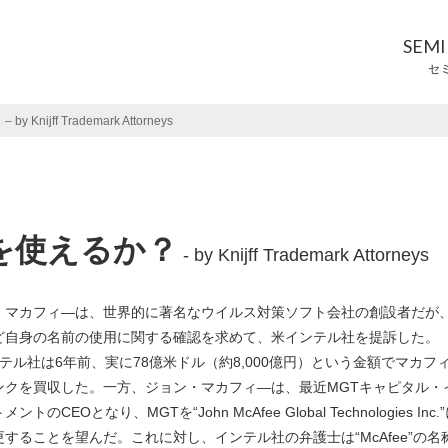
SEM
セ
jff Trademark Attorneys
を使えるか？
- by Knijff Trademark Attorneys
・マ
カフィ―は、世界的に著名なウイルス対策ソフト会社の創設者だが
ど自身の名前の使用に関する確認を求めて、米インテル社を提訴した
ル社は6年前、実に78億米ドル（約8,000億円）という金額でマカフ
ンクを買収した。一方、ジョン・マカフィ―は、最近MGTキャピタル・
ントのCEOとなり、MGTを“John McAfee Global Technologies Inc.
することを望んだ。これに対し、インテル社の弁護士は“McAfee”の名