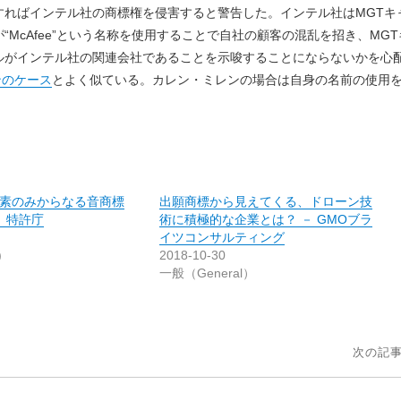
すればインテル社の商標権を侵害すると警告した。インテル社はMGTキ
“McAfee”という名称を使用することで自社の顧客の混乱を招き、MGT
ルがインテル社の関連会社であることを示唆することにならないかを心
ンのケース
とよく似ている。カレン・ミレンの場合は自身の名前の使用
）
素のみからなる音商標
出願商標から見えてくる、ドローン技
 特許庁
術に積極的な企業とは？ － GMOブラ
イツコンサルティング
)
2018-10-30
一般（General）
次の記事