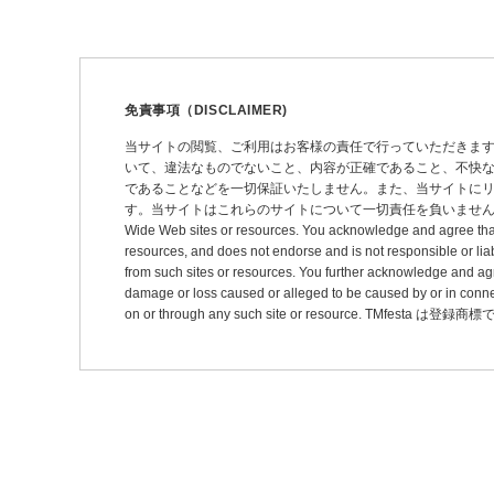
ナ
ビ
ゲ
ー
免責事項（DISCLAIMER)
シ
当サイトの閲覧、ご利用はお客様の責任で行っていただきま
いて、違法なものでないこと、内容が正確であること、不快
ョ
であることなどを一切保証いたしません。また、当サイトに
ン
す。当サイトはこれらのサイトについて一切責任を負いません。 This site may pro
Wide Web sites or resources. You acknowledge and agree that thi
resources, and does not endorse and is not responsible or liab
from such sites or resources. You further acknowledge and agree t
damage or loss caused or alleged to be caused by or in connec
on or through any such site or resource. TMfesta は登録商