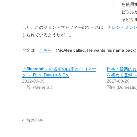
を使用
ピタルが
ャピタ
した。このジョン・マカフィ―のケースは、
カレン・ミレ
じられているようだが…。
全文は
こちら
（McAfee called. He wants his name back
「Bluetooth」の名前の由来とロゴマー
日本：音楽的要
ク － R. K. Dewan & Co.
を初めて登録 －
2022-09-09
2017-09-26
一般（General）
国内 (Domestic
投
< 前の記事
稿