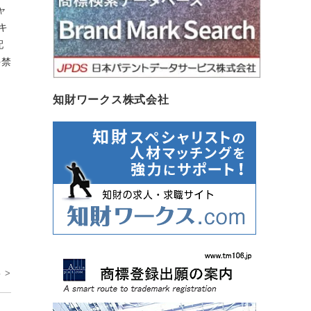
ャ
キ
配
を禁
知財ワークス株式会社
 >