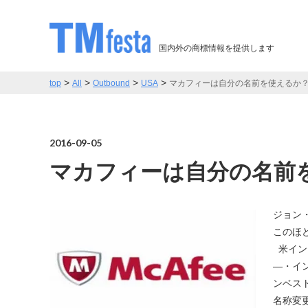
国内外の商標情報を提供します
>
>
>
>
top
All
Outbound
USA
マカフィーは自分の名前を使えるか？ – by Kni
2016-09-05
マカフィーは自分の名前
ジョン
このほ
米インテ
―・イ
ンベストメ
名称変更