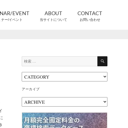
INAR/EVENT
ABOUT
CONTACT
ミナー/イベント
当サイトについて
お問い合わせ
CONTRIBUTORS
情報提供者
検
検
索
索:
、
アーカイブ
。
ア
ィ
ー
イ
カ
”に
イ
ブ
称