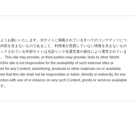
すようお願いいたします。当サイトに掲載されているすべてのコンテテンツにつ
な内容を含まないものであること、利用者が意図していない情報を含まないもの
リンクされている外部サイトは当該リンク先運営者の責任により運営されていま
vide, or third parties may provide, links to other World
s site is not responsible for the availability of such external sites or
le for any Content, advertising, products or other materials on or available
hat this site shall not be responsible or liable, directly or indirectly, for any
tion with use of or reliance on any such Content, goods or services available
標です。