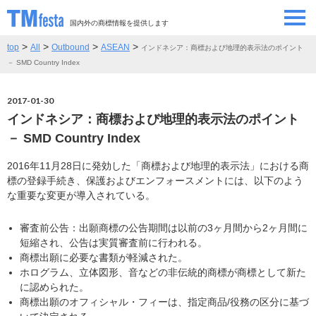
国内外の商標情報を提供します
>
>
>
>
top
All
Outbound
ASEAN
インドネシア：商標および地理的表示法のポイント
SEMINAR/EVENT
セミナー/イベント
－ SMD Country Index
ABOUT
当サイトについて
2017-01-30
インドネシア：商標および地理的表示法のポイント
CONTRIBUTORS
情報提供者
－ SMD Country Index
2016年11月28日に発効した「商標および地理的表示法」における商
CONTACT
お問い合わせ
標の登録手続き、保護およびエンフォースメントには、以下のよう
な重要な変更が導入されている。
審査前公告：出願商標の公告期間は以前の3ヶ月間から2ヶ月間に
短縮され、公告は実質審査前に行われる。
商標出願に必要な書類が軽減された。
ホログラム、立体図形、音などの非伝統的商標が商標として新た
に認められた。
商標出願のオフィシャル・フィーは、指定商品/役務の区分に基づ