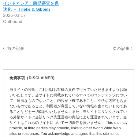
インドネシア：商標審査を迅
速化 － Tilleke & Gibbins
2026-03-17
Outbound
投
< 前の記事
次の記事 >
稿
ナ
ビ
免責事項（DISCLAIMER)
ゲ
当サイトの閲覧、ご利用はお客様の責任で行っていただきますようお願
ー
いいたします。当サイトに掲載されているすべてのコンテテンツについ
て、違法なものでないこと、内容が正確であること、不快な内容を含ま
シ
ないものであること、利用者が意図していない情報を含まないものであ
ョ
ることなどを一切保証いたしません。また、当サイトにリンクされてい
る外部サイトは当該リンク先運営者の責任により運営されています。当
ン
サイトはこれらのサイトについて一切責任を負いません。 This site may
provide, or third parties may provide, links to other World Wide Web
sites or resources. You acknowledge and agree that this site is not