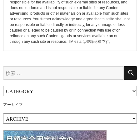
responsible for the availability of such external sites or resources, and
does not endorse and is not responsible or liable for any Content,
advertising, products or other materials on or available from such sites
or resources. You further acknowledge and agree that this site shall not
be responsible or liable, directly or indirectly, for any damage or loss
caused or alleged to be caused by or in connection with use of or
reliance on any such Content, goods or services available on or
through any such site or resource. TMfesta は登録商標です。
検
索:
アーカイブ
ア
ー
カ
イ