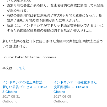
いて決定される。
識別可能な要素がある限り、普通名称的な商標に類似しても登録
が認められる。
商標の更新期間は有効期限満了前の6ヶ月間と変更になった。期
限満了後6か月間の猶予期間が新たに導入された。
新法には、インドネシアがマドリッド議定書を採択できるように
するため国際登録商標の登録に関する規定が導入された。
新しい法律の発効日前に提出された出願中の商標は旧商標法に基づ
いて処理される。
Source: Baker McKenzie, Indonesia
本文は
こちら
インドネシアの改正商標法：
インドネシア：明確化された
新しい公告プロセス － Tilleke
改正商標法 － Tilleke &
& Gibbins
Gibbins
2017-08-31
2017-06-05
Outbound
Outbound