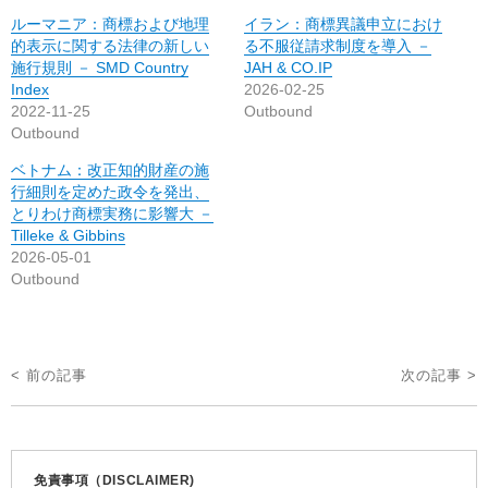
ルーマニア：商標および地理
イラン：商標異議申立におけ
的表示に関する法律の新しい
る不服従請求制度を導入 －
施行規則 － SMD Country
JAH & CO.IP
Index
2026-02-25
2022-11-25
Outbound
Outbound
ベトナム：改正知的財産の施
行細則を定めた政令を発出、
とりわけ商標実務に影響大 －
Tilleke & Gibbins
2026-05-01
Outbound
投
< 前の記事
次の記事 >
稿
ナ
ビ
免責事項（DISCLAIMER)