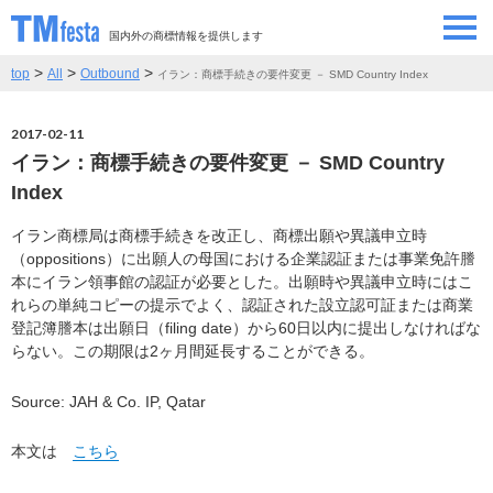
国内外の商標情報を提供します
>
>
>
top
All
Outbound
イラン：商標手続きの要件変更 － SMD Country Index
SEMINAR/EVENT
セミナー/イベント
2017-02-11
ABOUT
当サイトについて
イラン：商標手続きの要件変更 － SMD Country
Index
CONTRIBUTORS
情報提供者
イラン商標局は商標手続きを改正し、商標出願や異議申立時
（oppositions）に出願人の母国における企業認証または事業免許謄
CONTACT
お問い合わせ
本にイラン領事館の認証が必要とした。出願時や異議申立時にはこ
れらの単純コピーの提示でよく、認証された設立認可証または商業
登記簿謄本は出願日（filing date）から60日以内に提出しなければな
らない。この期限は2ヶ月間延長することができる。
Source: JAH & Co. IP, Qatar
本文は
こちら