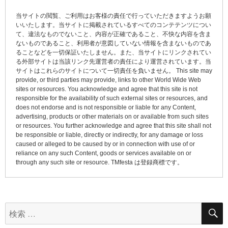
ゲ
当サイトの閲覧、ご利用はお客様の責任で行っていただきますようお願
ー
いいたします。当サイトに掲載されているすべてのコンテテンツについ
て、違法なものでないこと、内容が正確であること、不快な内容を含ま
シ
ないものであること、利用者が意図していない情報を含まないものであ
ョ
ることなどを一切保証いたしません。また、当サイトにリンクされてい
る外部サイトは当該リンク先運営者の責任により運営されています。当
ン
サイトはこれらのサイトについて一切責任を負いません。 This site may
provide, or third parties may provide, links to other World Wide Web
sites or resources. You acknowledge and agree that this site is not
responsible for the availability of such external sites or resources, and
does not endorse and is not responsible or liable for any Content,
advertising, products or other materials on or available from such sites
or resources. You further acknowledge and agree that this site shall not
be responsible or liable, directly or indirectly, for any damage or loss
caused or alleged to be caused by or in connection with use of or
reliance on any such Content, goods or services available on or
through any such site or resource. TMfesta は登録商標です。
検
索: