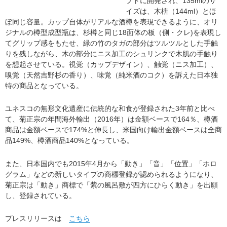
プトに開発され、135mlのサ
イズは、木枡（144ml）とほ
ぼ同じ容量。カップ自体がリアルな酒樽を表現できるように、オリ
ジナルの樽型成型瓶は、杉樽と同じ18面体の板（側・クレ)を表現し
てグリップ感をもたせ、緑の竹のタガの部分はツルツルとした手触
りを残しながら、木の部分にニス加工のシュリンクで木肌の手触り
を想起させている。視覚（カップデザイン）、触覚（ニス加工）、
嗅覚（天然吉野杉の香り）、味覚（純米酒のコク）を訴えた日本独
特の商品となっている。
ユネスコの無形文化遺産に伝統的な和食が登録された3年前と比べ
て、菊正宗の年間海外輸出（2016年）は金額ベースで164％、樽酒
商品は金額ベースで174%と伸長し、米国向け輸出金額ベースは全商
品149%、樽酒商品140%となっている。
また、日本国内でも2015年4月から「動き」「音」「位置」「ホロ
グラム」などの新しいタイプの商標登録が認められるようになり、
菊正宗は「動き」商標で「紫の風呂敷が四方にひらく動き」を出願
し、登録されている。
プレスリリースは
こちら