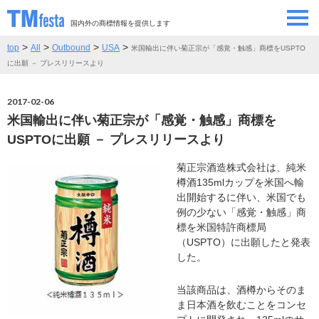
国内外の商標情報を提供します
>
>
>
>
top
All
Outbound
USA
米国輸出に伴い菊正宗が「感覚・触感」商標をUSPTO
SEMINAR/EVENT
セミナー/イベント
に出願 － プレスリリースより
ABOUT
当サイトについて
2017-02-06
米国輸出に伴い菊正宗が「感覚・触感」商標を
CONTRIBUTORS
情報提供者
USPTOに出願 － プレスリリースより
菊正宗酒造株式会社は、純米
CONTACT
お問い合わせ
樽酒135mlカップを米国へ輸
出開始するに伴い、米国でも
例の少ない「感覚・触感」商
標を米国特許商標局
（USPTO）に出願したと発表
した。
当該商品は、酒樽からそのま
ま日本酒を飲むことをコンセ