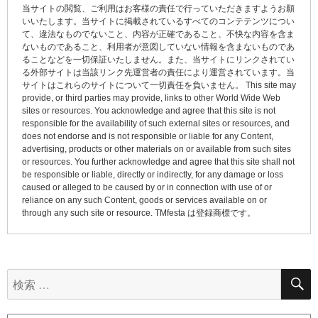
当サイトの閲覧、ご利用はお客様の責任で行っていただきますようお願
ー
いいたします。当サイトに掲載されているすべてのコンテテンツについ
て、違法なものでないこと、内容が正確であること、不快な内容を含ま
シ
ないものであること、利用者が意図していない情報を含まないものであ
ョ
ることなどを一切保証いたしません。また、当サイトにリンクされてい
る外部サイトは当該リンク先運営者の責任により運営されています。当
ン
サイトはこれらのサイトについて一切責任を負いません。 This site may
provide, or third parties may provide, links to other World Wide Web
sites or resources. You acknowledge and agree that this site is not
responsible for the availability of such external sites or resources, and
does not endorse and is not responsible or liable for any Content,
advertising, products or other materials on or available from such sites
or resources. You further acknowledge and agree that this site shall not
be responsible or liable, directly or indirectly, for any damage or loss
caused or alleged to be caused by or in connection with use of or
reliance on any such Content, goods or services available on or
through any such site or resource. TMfesta は登録商標です。
検
索: