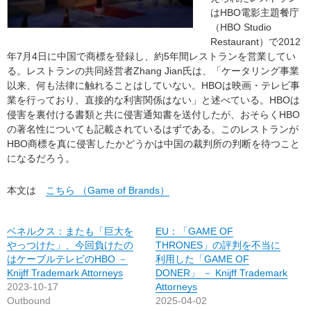
はHBO電影主題餐庁
（HBO Studio
Restaurant）で2012
年7月4日に中国で商標を登録し、約5年間レストランを営業してい
る。レストランの共同経営者Zhang Jian氏は、「ケータリング事業
以来、何も法律に触れることはしていない。HBOは映画・テレビ事
業を行っており、直接的な利害関係はない」と述べている。HBOは
侵害を裏付ける書類と共に侵害通知書を送付したが、おそらくHBO
の著名性についても記載されているはずである。このレストランが
HBO商標を真に侵害したかどうかは中国の裁判所の判断を待つこと
になるだろう。
本文は
こちら （Game of Brands）
ベネルクス：またも「巨大を
EU：「GAME OF
やっつけた」、今回負けたの
THRONES」の評判を不当に
はケーブルテレビのHBO －
利用した「GAME OF
Knijff Trademark Attorneys
DONER」 － Knijff Trademark
2023-10-17
Attorneys
Outbound
2025-04-02