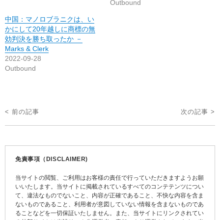
Outbound
中国：マノロブラニクは、い
かにして20年越しに商標の無
効判決を勝ち取ったか －
Marks & Clerk
2022-09-28
Outbound
投
< 前の記事
次の記事 >
稿
ナ
ビ
免責事項（DISCLAIMER)
ゲ
当サイトの閲覧、ご利用はお客様の責任で行っていただきますようお願
ー
いいたします。当サイトに掲載されているすべてのコンテテンツについ
て、違法なものでないこと、内容が正確であること、不快な内容を含ま
シ
ないものであること、利用者が意図していない情報を含まないものであ
ョ
ることなどを一切保証いたしません。また、当サイトにリンクされてい