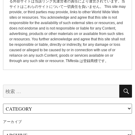
る外部サイトは当該リンク先運営者の責任により運営されています。当
ン
サイトはこれらのサイトについて一切責任を負いません。 This site may
provide, or third parties may provide, links to other World Wide Web
sites or resources. You acknowledge and agree that this site is not
responsible for the availability of such external sites or resources, and
does not endorse and is not responsible or liable for any Content,
advertising, products or other materials on or available from such sites
or resources. You further acknowledge and agree that this site shall not
be responsible or liable, directly or indirectly, for any damage or loss
caused or alleged to be caused by or in connection with use of or
reliance on any such Content, goods or services available on or
through any such site or resource. TMfesta は登録商標です。
検
索:
アーカイブ
ア