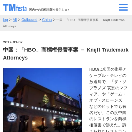
国内外の商標情報を提供します
>
>
>
>
top
All
Outbound
China
中国：「HBO」商標権侵害事案 － Knijff Trademark
SEMINAR/EVENT
セミナー/イベント
Attorneys
ABOUT
当サイトについて
2017-03-07
中国：「HBO」商標権侵害事案 － Knijff Trademark
CONTRIBUTORS
情報提供者
Attorneys
HBOは米国の衛星と
CONTACT
お問い合わせ
ケーブル・テレビの
放送局で、「ザ・ソ
プラノズ 哀愁のマフ
ィア」や「ゲーム・
オブ・スローンズ」
などのヒットでも有
名だが、この度中国
のレストランを商標
権侵害で訴えた。訴
えられたレストラン