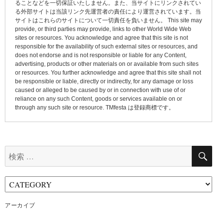
ョ
ることなどを一切保証いたしません。また、当サイトにリンクされてい
る外部サイトは当該リンク先運営者の責任により運営されています。当
ン
サイトはこれらのサイトについて一切責任を負いません。 This site may
provide, or third parties may provide, links to other World Wide Web
sites or resources. You acknowledge and agree that this site is not
responsible for the availability of such external sites or resources, and
does not endorse and is not responsible or liable for any Content,
advertising, products or other materials on or available from such sites
or resources. You further acknowledge and agree that this site shall not
be responsible or liable, directly or indirectly, for any damage or loss
caused or alleged to be caused by or in connection with use of or
reliance on any such Content, goods or services available on or
through any such site or resource. TMfesta は登録商標です。
検
索:
アーカイブ