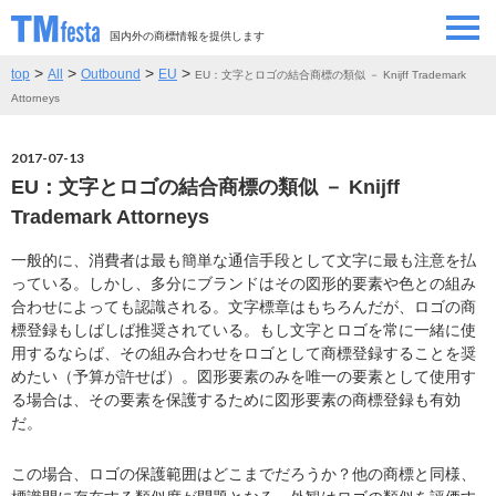
国内外の商標情報を提供します
>
>
>
>
top
All
Outbound
EU
EU：文字とロゴの結合商標の類似 － Knijff Trademark
SEMINAR/EVENT
セミナー/イベント
Attorneys
ABOUT
当サイトについて
2017-07-13
EU：文字とロゴの結合商標の類似 － Knijff
CONTRIBUTORS
情報提供者
Trademark Attorneys
一般的に、消費者は最も簡単な通信手段として文字に最も注意を払
CONTACT
お問い合わせ
っている。しかし、多分にブランドはその図形的要素や色との組み
合わせによっても認識される。文字標章はもちろんだが、ロゴの商
標登録もしばしば推奨されている。もし文字とロゴを常に一緒に使
用するならば、その組み合わせをロゴとして商標登録することを奨
めたい（予算が許せば）。図形要素のみを唯一の要素として使用す
る場合は、その要素を保護するために図形要素の商標登録も有効
だ。
この場合、ロゴの保護範囲はどこまでだろうか？他の商標と同様、