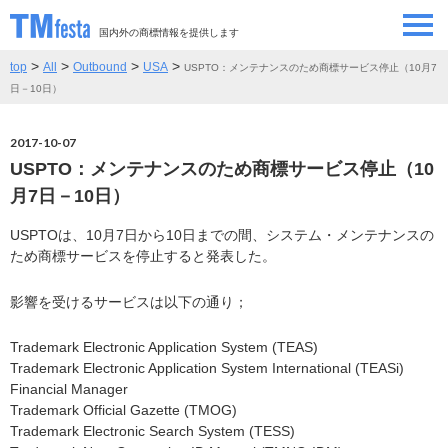
国内外の商標情報を提供します
>
>
>
>
top
All
Outbound
USA
USPTO：メンテナンスのため商標サービス停止（10月7
SEMINAR/EVENT
セミナー/イベント
日－10日）
ABOUT
当サイトについて
2017-10-07
USPTO：メンテナンスのため商標サービス停止（10
CONTRIBUTORS
情報提供者
月7日－10日）
USPTOは、10月7日から10日までの間、システム・メンテナンスの
CONTACT
お問い合わせ
ため商標サービスを停止すると発表した。
影響を受けるサービスは以下の通り；
Trademark Electronic Application System (TEAS)
Trademark Electronic Application System International (TEASi)
Financial Manager
Trademark Official Gazette (TMOG)
Trademark Electronic Search System (TESS)