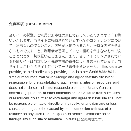
稿
ナ
ビ
免責事項（DISCLAIMER)
ゲ
当サイトの閲覧、ご利用はお客様の責任で行っていただきますようお願
ー
いいたします。当サイトに掲載されているすべてのコンテテンツについ
て、違法なものでないこと、内容が正確であること、不快な内容を含ま
シ
ないものであること、利用者が意図していない情報を含まないものであ
ョ
ることなどを一切保証いたしません。また、当サイトにリンクされてい
る外部サイトは当該リンク先運営者の責任により運営されています。当
ン
サイトはこれらのサイトについて一切責任を負いません。 This site may
provide, or third parties may provide, links to other World Wide Web
sites or resources. You acknowledge and agree that this site is not
responsible for the availability of such external sites or resources, and
does not endorse and is not responsible or liable for any Content,
advertising, products or other materials on or available from such sites
or resources. You further acknowledge and agree that this site shall not
be responsible or liable, directly or indirectly, for any damage or loss
caused or alleged to be caused by or in connection with use of or
reliance on any such Content, goods or services available on or
through any such site or resource. TMfesta は登録商標です。