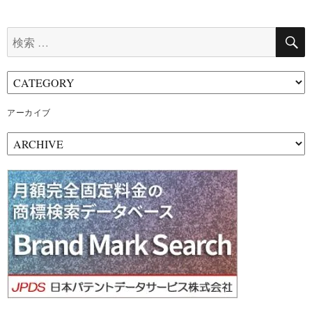
検
索:
アーカイブ
ア
ー
カ
イ
ブ