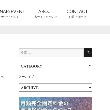
INAR/EVENT
ABOUT
CONTACT
ミナー/イベント
当サイトについて
お問い合わせ
CONTRIBUTORS
情報提供者
検
検
索
索:
る出
アーカイブ
ア
ー
カ
イ
ブ