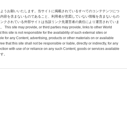
すようお願いいたします。当サイトに掲載されているすべてのコンテテンツにつ
な内容を含まないものであること、利用者が意図していない情報を含まないもの
リンクされている外部サイトは当該リンク先運営者の責任により運営されていま
vide, or third parties may provide, links to other World
s site is not responsible for the availability of such external sites or
le for any Content, advertising, products or other materials on or available
hat this site shall not be responsible or liable, directly or indirectly, for any
tion with use of or reliance on any such Content, goods or services available
標です。