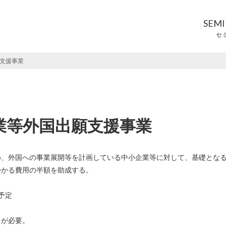
SEM
セ
支援事業
業等外国出願支援事業
め、外国への事業展開等を計画している中小企業等に対して、基礎とな
かかる費用の半額を助成する。
予定
とが必要。