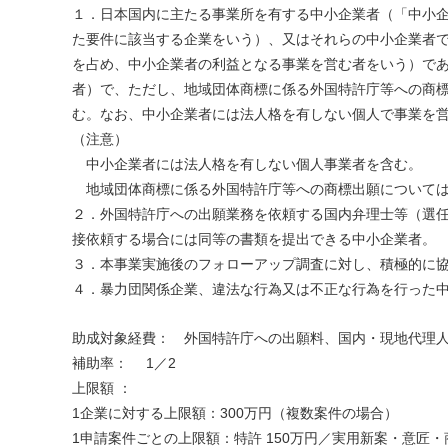
１．日本国内に主たる事業所を有する中小企業者（「中小企
た要件に該当する企業をいう）、又はそれらの中小企業者で
を占め、中小企業者の利益となる事業を営む者をいう）で
者）で、ただし、地域団体商標に係る外国特許庁等への商標
む。なお、中小企業者には法人格を有しない個人で事業を
（注意）
中小企業者には法人格を有しない個人事業者を含む。
地域団体商標に係る外国特許庁等への商標出願については
２．外国特許庁への出願業務を依頼する国内弁理士等（選
接依頼する場合には同等の書類を提出できる中小企業者。
３．本事業実施後のフォローアップ調査に対し、積極的に
４．暴力団関係企業、違法な行為又は不正な行為を行った
助成対象経費： 外国特許庁への出願料、国内・現地代理
補助率： 1／2
上限額 ：
1企業に対する上限額：300万円（複数案件の場合）
1申請案件ごとの上限額：特許 150万円／実用新案・意匠・