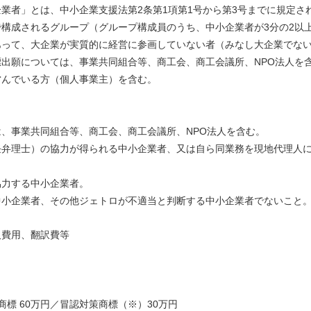
業者」とは、中小企業支援法第2条第1項第1号から第3号までに規定さ
構成されるグループ（グループ構成員のうち、中小企業者が3分の2以
あって、大企業が実質的に経営に参画していない者（みなし大企業でな
出願については、事業共同組合等、商工会、商工会議所、NPO法人を
営んでいる方（個人事業主）を含む。
、事業共同組合等、商工会、商工会議所、NPO法人を含む。
任弁理士）の協力が得られる中小企業者、又は自ら同業務を現地代理人
協力する中小企業者。
中小企業者、その他ジェトロが不適当と判断する中小企業者でないこと
人費用、翻訳費等
商標 60万円／冒認対策商標（※）30万円