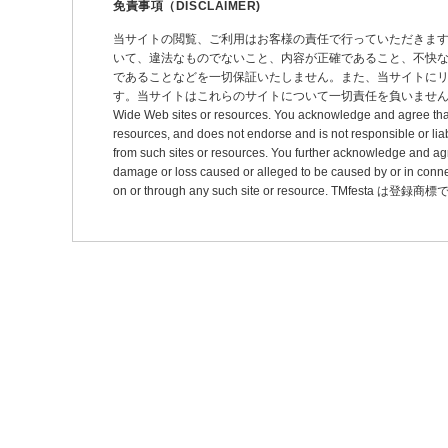
ー
免責事項（DISCLAIMER)
シ
当サイトの閲覧、ご利用はお客様の責任で行っていただきま
いて、違法なものでないこと、内容が正確であること、不快
ョ
であることなどを一切保証いたしません。また、当サイトに
ン
す。当サイトはこれらのサイトについて一切責任を負いません。 This site may pro
Wide Web sites or resources. You acknowledge and agree that thi
resources, and does not endorse and is not responsible or liab
from such sites or resources. You further acknowledge and agree t
damage or loss caused or alleged to be caused by or in connec
on or through any such site or resource. TMfesta は登録商