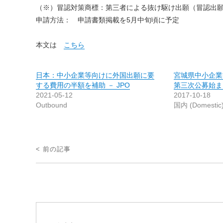
（※）冒認対策商標：第三者による抜け駆け出願（冒認出
申請方法： 申請書類掲載を5月中旬頃に予定
本文は
こちら
日本：中小企業等向けに外国出願に要
宮城県中小企業
する費用の半額を補助 － JPO
第三次公募始ま
2021-05-12
2017-10-18
Outbound
国内 (Domestic
投
< 前の記事
稿
ナ
ビ
ゲ