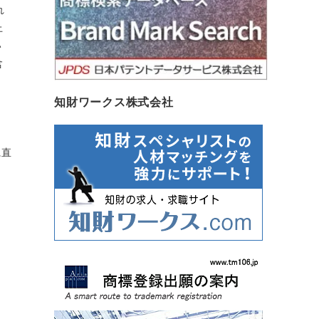
れ
上
い
含
知財ワークス株式会社
に直
。