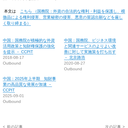
本文は
こちら （国務院：外資の合法的な権利・利益を保護し、模
倣品による権利侵害、営業秘密の侵害、悪意の冒認出願などを厳し
く取り締まる）
中国：国務院が積極的な外資
中国：国務院、ビジネス環境
活用政策と知財権保護の強化
と関連サービスのよりよい改
を提示 － CCPIT
善に対して実施策を打ち出す
2018-08-17
－ 北京路浩
Outbound
2020-08-27
Outbound
中国：2025年上半期 知財事
業の高品質な発展が加速 －
CCPIT
2025-09-01
Outbound
投
< 前の記事
次の記事 >