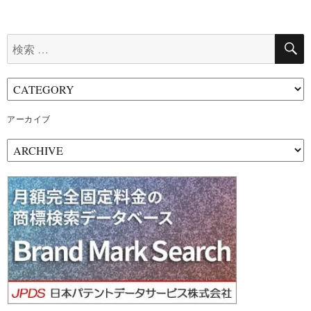
検
索:
アーカイブ
ア
ー
カ
イ
ブ