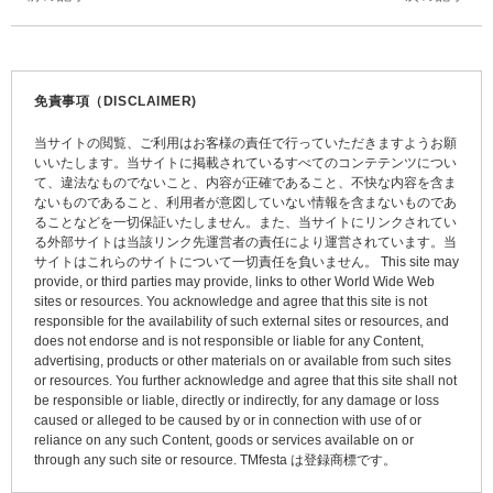
稿
ナ
ビ
免責事項（DISCLAIMER)
ゲ
当サイトの閲覧、ご利用はお客様の責任で行っていただきますようお願
ー
いいたします。当サイトに掲載されているすべてのコンテテンツについ
て、違法なものでないこと、内容が正確であること、不快な内容を含ま
シ
ないものであること、利用者が意図していない情報を含まないものであ
ョ
ることなどを一切保証いたしません。また、当サイトにリンクされてい
る外部サイトは当該リンク先運営者の責任により運営されています。当
ン
サイトはこれらのサイトについて一切責任を負いません。 This site may
provide, or third parties may provide, links to other World Wide Web
sites or resources. You acknowledge and agree that this site is not
responsible for the availability of such external sites or resources, and
does not endorse and is not responsible or liable for any Content,
advertising, products or other materials on or available from such sites
or resources. You further acknowledge and agree that this site shall not
be responsible or liable, directly or indirectly, for any damage or loss
caused or alleged to be caused by or in connection with use of or
reliance on any such Content, goods or services available on or
through any such site or resource. TMfesta は登録商標です。