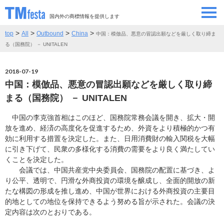
国内外の商標情報を提供します
>
>
>
>
top
All
Outbound
China
中国：模倣品、悪意の冒認出願などを厳しく取り締ま
SEMINAR/EVENT
セミナー/イベント
る（国務院） － UNITALEN
ABOUT
当サイトについて
2018-07-19
中国：模倣品、悪意の冒認出願などを厳しく取り締
CONTRIBUTORS
情報提供者
まる（国務院） － UNITALEN
中国の李克強首相はこのほど、国務院常務会議を開き、拡大・開
CONTACT
お問い合わせ
放を進め、経済の高度化を促進するため、外資をより積極的かつ有
効に利用する措置を決定した。また、日用消費財の輸入関税を大幅
に引き下げて、民衆の多様化する消費の需要をより良く満たしてい
くことを決定した。
会議では、中国共産党中央委員会、国務院の配置に基づき、よ
り公平、透明で、円滑な外商投資の環境を醸成し、全面的開放の新
たな構図の形成を推し進め、中国が世界における外商投資の主要目
的地としての地位を保持できるよう努める旨が示された。会議の決
定内容は次のとおりである。