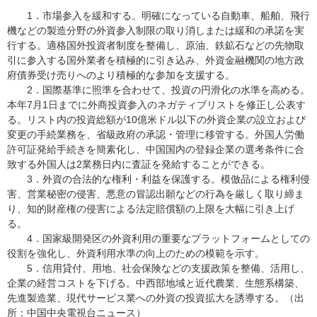
1．市場参入を緩和する。明確になっている自動車、船舶、飛行
機などの製造分野の外資参入制限の取り消しまたは緩和の承諾を実
行する。適格国外投資者制度を整備し、原油、鉄鉱石などの先物取
引に参入する国外業者を積極的に引き込み、外資金融機関の地方政
府債券受け売りへのより積極的な参加を支援する。
2．国際基準に照準を合わせて、投資の円滑化の水準を高める。
本年7月1日までに外商投資参入のネガティブリストを修正し公表す
る。リスト内の投資総額が10億米ドル以下の外資企業の設立および
変更の手続業務を、省級政府の承認・管理に移管する。外国人労働
許可証発給手続きを簡素化し、中国国内の登録企業の選考条件に合
致する外国人は2業務日内に査証を発給することができる。
3．外資の合法的な権利・利益を保護する。模倣品による権利侵
害、営業秘密の侵害、悪意の冒認出願などの行為を厳しく取り締ま
り、知的財産権の侵害による法定賠償額の上限を大幅に引き上げ
る。
4．国家級開発区の外資利用の重要なプラットフォームとしての
役割を強化し、外資利用水準の向上のための模範を示す。
5．信用貸付、用地、社会保険などの支援政策を整備、活用し、
企業の経営コストを下げる。中西部地域と近代農業、生態系構築、
先進製造業、現代サービス業への外資の投資拡大を誘導する。（出
所：中国中央電視台ニュース）