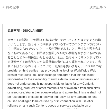
投
< 前の記事
次の記事 >
稿
ナ
ビ
免責事項（DISCLAIMER)
ゲ
当サイトの閲覧、ご利用はお客様の責任で行っていただきますようお願
ー
いいたします。当サイトに掲載されているすべてのコンテテンツについ
て、違法なものでないこと、内容が正確であること、不快な内容を含ま
シ
ないものであること、利用者が意図していない情報を含まないものであ
ョ
ることなどを一切保証いたしません。また、当サイトにリンクされてい
る外部サイトは当該リンク先運営者の責任により運営されています。当
ン
サイトはこれらのサイトについて一切責任を負いません。 This site may
provide, or third parties may provide, links to other World Wide Web
sites or resources. You acknowledge and agree that this site is not
responsible for the availability of such external sites or resources, and
does not endorse and is not responsible or liable for any Content,
advertising, products or other materials on or available from such sites
or resources. You further acknowledge and agree that this site shall not
be responsible or liable, directly or indirectly, for any damage or loss
caused or alleged to be caused by or in connection with use of or
reliance on any such Content, goods or services available on or