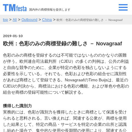
国内外の商標情報を提供します
>
>
>
>
top
All
Outbound
China
欧州：色彩のみの商標登録の難しさ － Novagraaf
SEMINAR/EVENT
セミナー/イベント
2019-01-10
ABOUT
当サイトについて
欧州：色彩のみの商標登録の難しさ － Novagraaf
CONTRIBUTORS
情報提供者
色彩のみの商標を登録するのは不可能ではないもののかなりの困難
が伴う。欧州連合司法裁判所（CJEU）の多くの判例は、公共の利益
と自由な競争のために、企業が特定の色彩を独占しないようにする
CONTACT
必要性を示している。それでも、色彩および色彩の組合せに識別性
お問い合わせ
があれば商標として登録できる。NovagraafのTimo Buijsは、最近の
CJEUの判決から、商標法における色彩の機能、および単色や色彩の
組合せ商標の登録可能性について解説する。
獲得した識別力
実務的には、色彩が識別力を獲得したときに商標として保護を受け
られると思料される。言い換えれば、関連する公衆が、商標を使用
した結果として、特定の商品・サービスを特定の企業の出所と認識
し始めた場合で、集中的な使用や長期間の使用により、関連する公