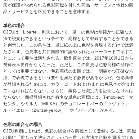
衆が保護が求められる色彩商標を付した商品・サービスと他社の商
品・サービスとを区別できることを意味する。
単色の場合
CJEUは「Libertel」判決において、単一の色彩は明確かつ正確な方
法で視覚化できるという条件で、商標として登録することができる
と判示した。この条件は、単に紙の上に色彩を再現するだけでは満
たされず、色見本と共に国際的に認められたカラーコードで示すこ
とによって要件は満たされる。欧州連合では、2017年10月1日から
視覚表示要件がなくなった。ただし、この変更は色彩商標の登録に
とっては重要ではない。色彩商標の出願では、「明確かつ正確な方
法」で表現できるという要件を満たす必要があるからだ。色彩商標
が登録されるためには、カラーコードおよび/または色見本が含まれ
ていなければならない。さらに、獲得した識別力を証明しなければ
ならない。商標登録された有名な単色の商標には、T-mobileの「マ
ゼンタ」やミルカ（MILKA）のチョコレートバーの「ツヴィツァ
ル・イエロー（Zwitsal-yellow）」や「パープル」がある。
色彩の組合せの場合
CJEU判例によれば、色彩の組合せを商標として登録するには、商標
出願に「前もって決定され，かつ一貫した方法で色彩を関係づける