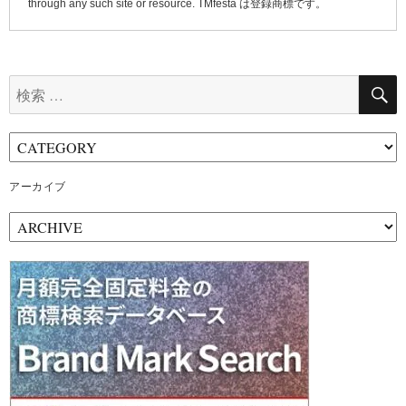
through any such site or resource. TMfesta は登録商標です。
検
索:
アーカイブ
ア
ー
カ
イ
ブ