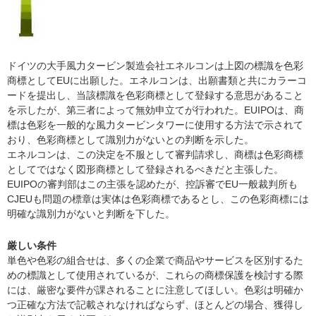
ドイツの大手風力タービン製造会社エネルコンは上図の標識を色彩
商標としてEUに出願した。エネルコンは、出願書類と共にカラーコ
ードを提出し、当該標識を色彩商標として登録する意思があること
を示したが、第三者によって無効申立てが行われた。EUIPOは、商
標は色彩を一般的な風力タービンタワーに使用する方法で示されて
おり、色彩商標として識別力がないとの判断を示した。
エネルコンは、この決定を不服として審判請求し、商標は色彩商標
としてではなく図形商標として登録されるべきだと主張した。
EUIPOの審判部はこの主張を認めたが、控訴審でEU一般裁判所も
CJEUも問題の標章は実体は色彩商標であるとし、この色彩商標には
明確な識別力がないと判断を下した。
厳しい条件
単色や色彩の組合せは、多くの企業で商品やサービスを区別するた
めの標識として使用されているが、これらの商標保護を検討する際
には、厳密な要件が課されることに注意してほしい。色彩は明確か
つ正確な方法で記載されなければならず、ほとんどの場合、獲得し