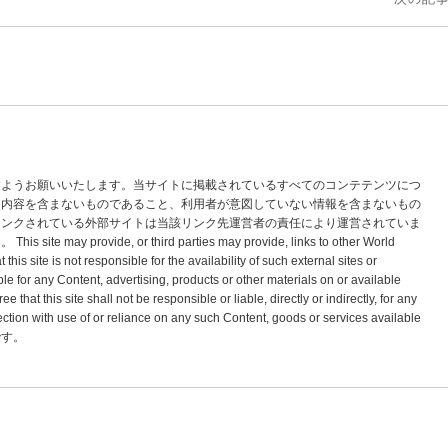
すようお願いいたします。当サイトに掲載されているすべてのコンテテンツにつ
な内容を含まないものであること、利用者が意図していない情報を含まないもの
リンクされている外部サイトは当該リンク先運営者の責任により運営されていま
vide, or third parties may provide, links to other World
s site is not responsible for the availability of such external sites or
le for any Content, advertising, products or other materials on or available
hat this site shall not be responsible or liable, directly or indirectly, for any
tion with use of or reliance on any such Content, goods or services available
標です。