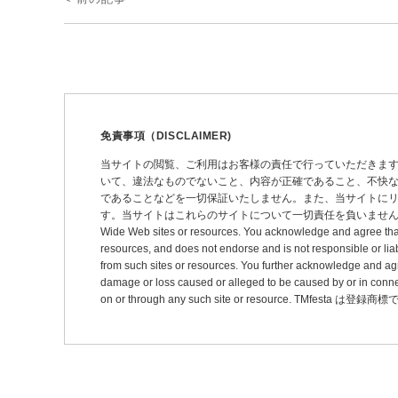
稿
ナ
ビ
ゲ
ー
免責事項（DISCLAIMER)
シ
当サイトの閲覧、ご利用はお客様の責任で行っていただきま
いて、違法なものでないこと、内容が正確であること、不快
ョ
であることなどを一切保証いたしません。また、当サイトに
ン
す。当サイトはこれらのサイトについて一切責任を負いません。 This site may pro
Wide Web sites or resources. You acknowledge and agree that thi
resources, and does not endorse and is not responsible or liab
from such sites or resources. You further acknowledge and agree t
damage or loss caused or alleged to be caused by or in connec
on or through any such site or resource. TMfesta は登録商