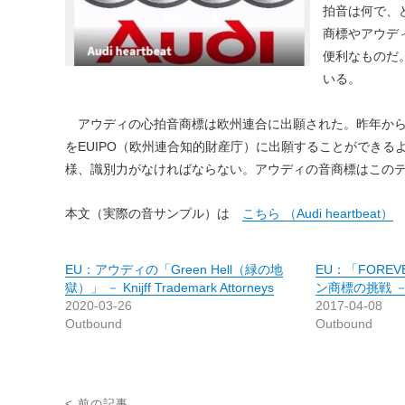
拍音は何で、
商標やアウデ
便利なものだ
いる。
アウディの心拍音商標は欧州連合に出願された。昨年から、音、動画、動き
をEUIPO（欧州連合知的財産庁）に出願することができ
様、識別力がなければならない。アウディの音商標はこのテ
本文（実際の音サンプル）は
こちら （Audi heartbeat）
EU：アウディの「Green Hell（緑の地
EU：「FOREV
獄）」 － Knijff Trademark Attorneys
ン商標の挑戦 － N
2020-03-26
2017-04-08
Outbound
Outbound
投
< 前の記事