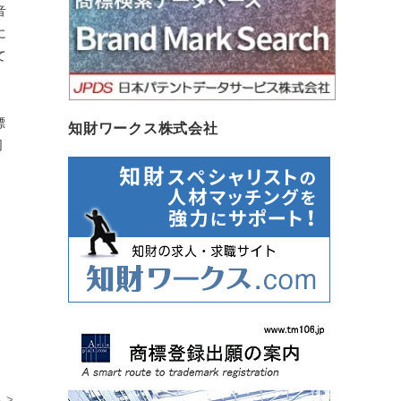
音
に
て
標
知財ワークス株式会社
同
 >