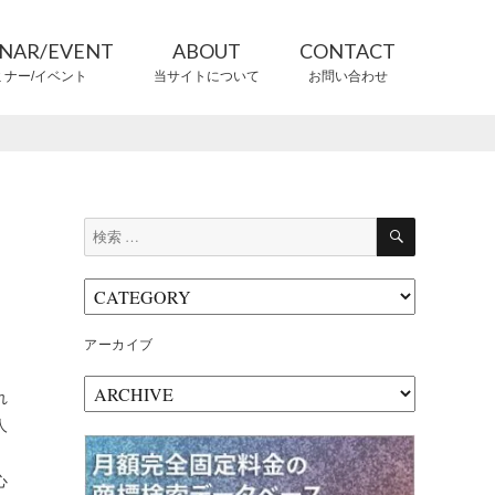
INAR/EVENT
ABOUT
CONTACT
ミナー/イベント
当サイトについて
お問い合わせ
CONTRIBUTORS
情報提供者
検
検
索
索:
アーカイブ
ア
れ
ー
人
カ
イ
ブ
心