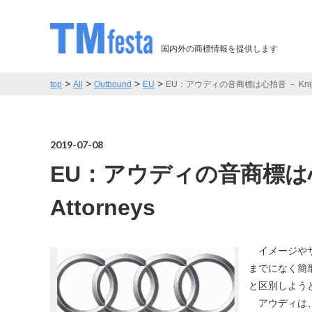
国内外の商標情報を提供します
>
>
>
>
top
All
Outbound
EU
EU：アウディの音商標は心拍音 － Knijff Tr
2019-07-08
EU：アウディの音商標は心拍音 
Attorneys
イメージやサ
までになく簡
と区別しよう
アウディは、