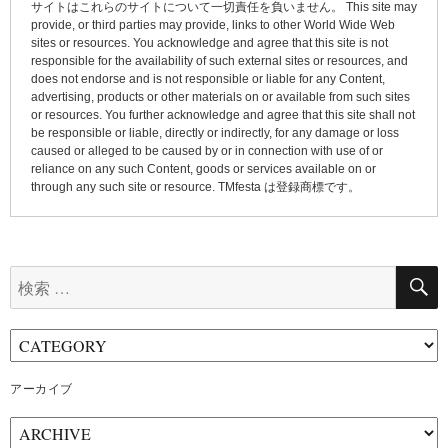
ン
サイトはこれらのサイトについて一切責任を負いません。 This site may
provide, or third parties may provide, links to other World Wide Web
sites or resources. You acknowledge and agree that this site is not
responsible for the availability of such external sites or resources, and
does not endorse and is not responsible or liable for any Content,
advertising, products or other materials on or available from such sites
or resources. You further acknowledge and agree that this site shall not
be responsible or liable, directly or indirectly, for any damage or loss
caused or alleged to be caused by or in connection with use of or
reliance on any such Content, goods or services available on or
through any such site or resource. TMfesta は登録商標です。
検
索:
アーカイブ
ア
ー