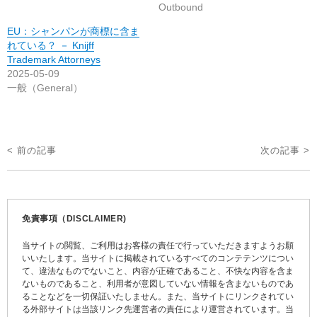
Outbound
EU：シャンパンが商標に含ま
れている？ － Knijff
Trademark Attorneys
2025-05-09
一般（General）
投
< 前の記事
次の記事 >
稿
ナ
ビ
免責事項（DISCLAIMER)
ゲ
当サイトの閲覧、ご利用はお客様の責任で行っていただきますようお願
ー
いいたします。当サイトに掲載されているすべてのコンテテンツについ
て、違法なものでないこと、内容が正確であること、不快な内容を含ま
シ
ないものであること、利用者が意図していない情報を含まないものであ
ョ
ることなどを一切保証いたしません。また、当サイトにリンクされてい
る外部サイトは当該リンク先運営者の責任により運営されています。当