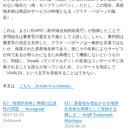
れない場合だ（例：モンブランのペン）。ただし、この場合、原産
地名称は商品やサービスの特徴となる（グラナ・パダーノの販
促）。
これは、まさにEUIPO（欧州連合知的財産庁）が指摘したことで、
管理組合は審査官の査定を不服として上訴した。しかし、審判部は
審査官の決定を支持した。グラナ・パダーノは一般的な言葉ではな
いが、保護された原産地名称であり、故にその名称によりサービス
が何であるか明らかになるため商標として機能しないというもの
だ。同様に、Vivaldi（ヴィヴァルディ）の音楽はコンサート中に演
奏されることを誰もが知っているため、コンサートを指定して
「VIVALDI」という文字を登録することはできない。
本文は
こちら （A hole in a cheese）
EU：地理的名称と商標の記述
EU：原産地を想起させる地理
性の問題 － Novagraaf
的名称を商標として登録する
2017-11-22
難しさ － Knijff Trademark
Outbound
Attorneys
2026-06-26