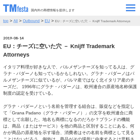
国内外の商標情報を提供します
>
>
>
>
top
All
Outbound
EU
EU：チーズに空いた穴 － Knijff Trademark Attorneys
SEMINAR/EVENT
セミナー/イベント
2019-08-14
ABOUT
当サイトについて
EU：チーズに空いた穴 － Knijff Trademark
Attorneys
CONTRIBUTORS
情報提供者
イタリア料理が好きな人で、パルメザンチーズを知ってる人は、グ
ラナ・パダーノも知っているかもしれない。グラナ・パダーノはパ
CONTACT
お問い合わせ
ルメザンチーズに似ているが、パルマ産ではなく北イタリア産のチ
ーズだ。 1996年にグラナ・パダーノは、欧州連合の原産地名称保護
制度の認定を受けている。
グラナ・パダーノという名前を管理する組合は、販促などを指定し
て「Grana Padano（グラナ・パダーノ）」の文字を欧州連合に商
標として出願した。地名も商標になるのだろか？ブランドの機能
は、商品（またはサービス）を他の商品と区別することにある。何
かが商品の原産地を示す場合、消費者はその名前を商標として見る
ことはないだろう。例外は、商品がその場所に由来するとは思料さ