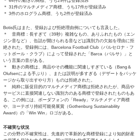
＊ 64件の動きの商標、うち29件は登録済み
＊ 31件のマルチメディア商標、うち17件が登録済み
＊ 3件のホログラム商標、うち2件が登録済み
Botis氏はまた、登録および拒絶理由例についても言及した。
＊ 音商標：長すぎて（39秒）複雑なもの、ありふれたもの（エン
ジン音など）、缶詰が開けられる音などは識別力の欠如を理由に拒
絶された。登録例には、Barcelona Football Club（バルセロナ・フ
ットボール・クラブ）によって登録された「Barca（バルサ）」と
いう言葉の音がある。
＊ 動きの商標は、商品やその機能に関連しすぎている（Bang＆
Olufsenによる手ぶり）、または説明が多すぎる（デザートをパッケ
ージから取り出すやり方）ものは拒絶された。
＊ 純粋に販促目的のマルチメディア商標は拒絶されたが、商品や
サービスに直接関連しない識別力のある商標で登録されたものもあ
る。この例には、ボーダフォンの「Ready」マルチメディア商標
や、ヨーテボリ持続可能発展賞（Gothenburg Sustainability
Award）の「Win Win」ロゴがある。
不確実な状況
この分野の不確実性は、先進的で革新的な商標登録により知的財産