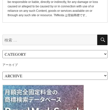
be responsible or liable, directly or indirectly, for any damage or loss
caused or alleged to be caused by or in connection with use of or
reliance on any such Content, goods or services available on or
through any such site or resource. TMfesta は登録商標です。
検
索:
アーカイブ
ア
ー
カ
イ
ブ