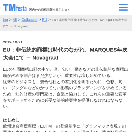
国内外の商標情報を提供します
>
>
>
>
top
All
Outbound
EU
EU：非伝統的商標は時代のながれ、MARQUES年次大会
SEMINAR/EVENT
セミナー/イベント
にて － Novagraaf
ABOUT
当サイトについて
2019-10-21
EU：非伝統的商標は時代のながれ、MARQUES年次
CONTRIBUTORS
情報提供者
大会にて － Novagraaf
EUの年間商標出願の中で、音、匂い、動きなどの非伝統的な商標出
CONTACT
お問い合わせ
願が占める割合はまだ少ないが、重要性は増し始めている。
従来のビジネスも、競合他社との差別化を図るために、色彩、匂
い、ジングルなどのかつてない形態のブランディングを求めている
ため、知的財産の専門家は、企業と協力して、これらの重要な変革
をサポートするために必要な法的確実性を提供しなければならな
い。
はじめに
欧州連合商標商標（EUTM）の登録基準に「グラフィック表現」の