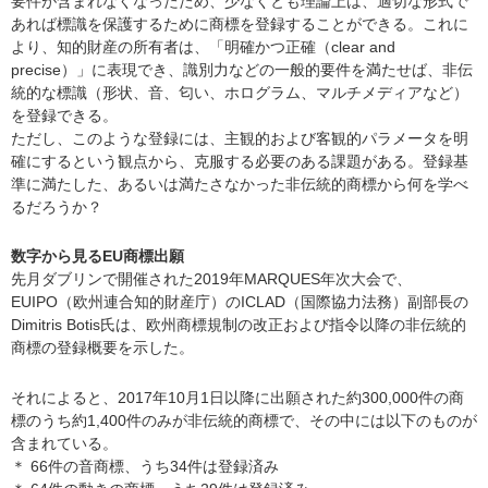
要件が含まれなくなったため、少なくとも理論上は、適切な形式で
あれば標識を保護するために商標を登録することができる。これに
より、知的財産の所有者は、「明確かつ正確（clear and
precise）」に表現でき、識別力などの一般的要件を満たせば、非伝
統的な標識（形状、音、匂い、ホログラム、マルチメディアなど）
を登録できる。
ただし、このような登録には、主観的および客観的パラメータを明
確にするという観点から、克服する必要のある課題がある。登録基
準に満たした、あるいは満たさなかった非伝統的商標から何を学べ
るだろうか？
数字から見るEU商標出願
先月ダブリンで開催された2019年MARQUES年次大会で、
EUIPO（欧州連合知的財産庁）のICLAD（国際協力法務）副部長の
Dimitris Botis氏は、欧州商標規制の改正および指令以降の非伝統的
商標の登録概要を示した。
それによると、2017年10月1日以降に出願された約300,000件の商
標のうち約1,400件のみが非伝統的商標で、その中には以下のものが
含まれている。
＊ 66件の音商標、うち34件は登録済み