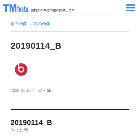
国内外の商標情報を提供します
SEMINAR/EVENT
前の画像
次の画像
セミナー/イベント
ABOUT
当サイトについて
20190114_B
CONTRIBUTORS
情報提供者
CONTACT
お問い合わせ
投
フ
2019-01-15
62 × 59
稿
ル
日:
サ
イ
投
ズ
20190114_B
稿
内で公開
ナ