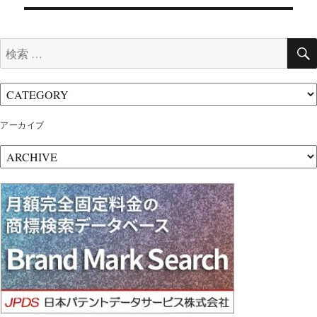
ビ
ゲ
検
ー
索:
シ
ョ
ン
アーカイブ
ア
ー
カ
イ
ブ