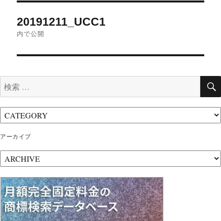
イ
投
ズ
20191211_UCC1
稿
内で公開
ナ
ビ
ゲ
検
ー
索:
シ
ョ
ン
アーカイブ
ア
ー
カ
イ
ブ