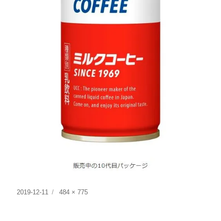
投
フ
2019-12-11
484 × 775
稿
ル
日:
サ