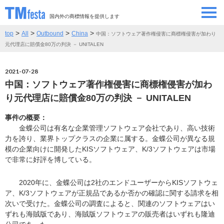
国内外の商標情報を提供します
>
>
>
>
top
All
Outbound
China
中国：ソフトウェア著作権侵害に商標権侵害が加わり
SEMINAR/EVENT
セミナー/イベント
元代理店に賠償金80万の判決 － UNITALEN
ABOUT
当サイトについて
2021-07-28
中国：ソフトウェア著作権侵害に商標権侵害が加わ
CONTRIBUTORS
情報提供者
り元代理店に賠償金80万の判決 － UNITALEN
事件の概要：
CONTACT
お問い合わせ
金蝶公司は有名な企業管理ソフトウェア会社であり、高い技術
力を誇り、業界トップクラスの企業に属する。金蝶公司が異なる規
模の企業向けに開発したKISソフトウェア、K/3ソフトウェアは市場
で非常に好評を博している。
2020年に、金蝶公司は2社のエンドユーザーからKISソフトウェ
ア、K/3ソフトウェアが正規品であるか否かの確認に関する請求を相
次いで受けた。金蝶公司の調査によると、関連のソフトウェアはい
ずれも海賊版であり、海賊版ソフトウェアの販売者はいずれも隆迪