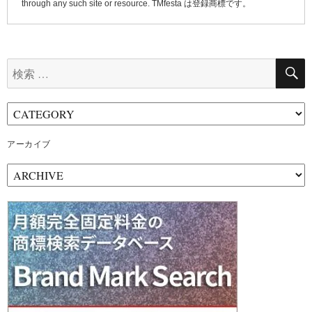
through any such site or resource. TMfesta は登録商標です。
検
索:
アーカイブ
ア
ー
カ
イ
ブ