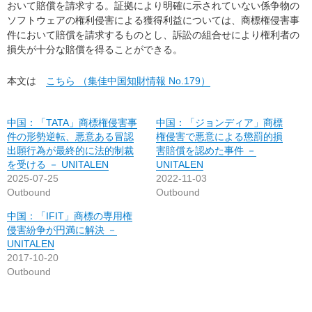
おいて賠償を請求する。証拠により明確に示されていない係争物の
ソフトウェアの権利侵害による獲得利益については、商標権侵害事
件において賠償を請求するものとし、訴訟の組合せにより権利者の
損失が十分な賠償を得ることができる。
本文は
こちら （集佳中国知財情報 No.179）
中国：「TATA」商標権侵害事
中国：「ジョンディア」商標
件の形勢逆転、悪意ある冒認
権侵害で悪意による懲罰的損
出願行為が最終的に法的制裁
害賠償を認めた事件 －
を受ける － UNITALEN
UNITALEN
2025-07-25
2022-11-03
Outbound
Outbound
中国：「IFIT」商標の専用権
侵害紛争が円満に解決 －
UNITALEN
2017-10-20
Outbound