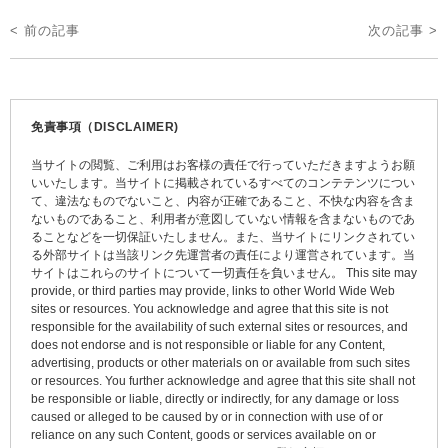
投
< 前の記事
次の記事 >
稿
ナ
ビ
免責事項（DISCLAIMER)
ゲ
当サイトの閲覧、ご利用はお客様の責任で行っていただきますようお願
ー
いいたします。当サイトに掲載されているすべてのコンテテンツについ
て、違法なものでないこと、内容が正確であること、不快な内容を含ま
シ
ないものであること、利用者が意図していない情報を含まないものであ
ョ
ることなどを一切保証いたしません。また、当サイトにリンクされてい
る外部サイトは当該リンク先運営者の責任により運営されています。当
ン
サイトはこれらのサイトについて一切責任を負いません。 This site may
provide, or third parties may provide, links to other World Wide Web
sites or resources. You acknowledge and agree that this site is not
responsible for the availability of such external sites or resources, and
does not endorse and is not responsible or liable for any Content,
advertising, products or other materials on or available from such sites
or resources. You further acknowledge and agree that this site shall not
be responsible or liable, directly or indirectly, for any damage or loss
caused or alleged to be caused by or in connection with use of or
reliance on any such Content, goods or services available on or