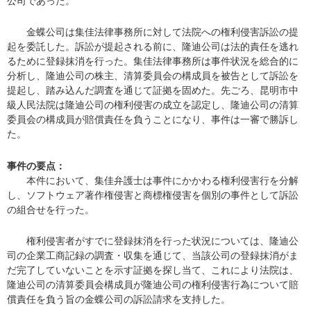
公司であった。
金蝶公司は集佳法律事務所に対して法院への権利侵害訴訟の提
起を委託した。訴訟が提起される前に、隆迪公司は法的責任を逃れ
るために登録抹消を行った。集佳法律事務所は事件状況を総合的に
分析し、隆迪公司の株主、清算委員会の構成員を被告として訴訟を
提起し、踏み込んだ調査を通じて証拠を固めた。先ごろ、昆明市中
級人民法院は隆迪公司の権利侵害の成立を認定し、隆迪公司の清算
委員会の構成員が賠償責任を負うことになり、事件は一審で勝訴し
た。
事件の要点：
本件において、集佳弁護士は事件にかかわる権利侵害行を分解
し、ソフトウェア著作権侵害と商標権侵害を個別の事件として訴訟
の組合せを行った。
権利侵害者がすでに登録抹消を行った状況については、隆迪公
司の企業工商記録の調査・収集を通じて、当該公司の登録抹消がま
だ完了していないことを示す証拠を探し当て、これにより法院は、
隆迪公司の清算委員会構成員が隆迪公司の権利侵害行為について賠
償責任を負う旨の金蝶公司の訴訟請求を支持した。