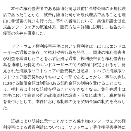
本件の権利侵害者である隆迪公司は以前に金蝶公司の正規代理
店であったことから、被告は隆迪公司が正規代理店であることを理
由に非侵害の抗弁を行った。事件の審理において、集佳弁護士は正
規品ソフトウェアの流通体系、販売方法を詳細に説明し、被告の非
侵害の抗弁を否定した。
ソフトウェア権利侵害事件において権利者はしばしばエンドユ
ーザーの通報に依存して権利侵害行為を発見し、関連の権利侵害者
が利益を獲得したことを示す証拠は通常、権利侵害者と権利侵害行
為を通報した特定のエンドユーザーの間の契約に限定されるが、発
見された海賊版ソフトウェアの販売契約は通常、すべての海賊版ソ
フトウェア販売契約のうちのごく一部であることから、事件の判決
における賠償金額は制限のある契約金額の制約を受けることにな
り、権利者は十分な賠償を得ることができなくなる。集佳弁護士は
本件において隆迪公司の政務資料の調査・収集に成功し、税務情報
を裏付けとして、本件における制限のある契約金額の制約を克服し
た。
証拠により明確に示すことができる係争物のソフトウェアの権
利侵害による獲得利益については、ソフトウェア著作権侵害事件に