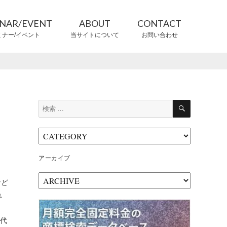
INAR/EVENT
ABOUT
CONTACT
ミナー/イベント
当サイトについて
お問い合わせ
CONTRIBUTORS
情報提供者
検
検
索
索:
アーカイブ
ア
など
ー
れ
カ
イ
ブ
て代