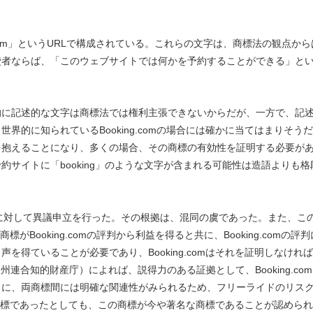
字と「.com」というURLで構成されている。これらの文字は、商標法の観点から
費者ならば、「このウェブサイトでは何かを予約することができる」と
的に記述的な文字は商標法では権利主張できないからだが、一方で、記
的に知られているBooking.comの場合には確かに当てはまりそう
を抱えることになり、多くの場合、その商標の有効性を証明する必要が
サイトに「booking」のような文字が含まれる可能性は造語よりも格
のEU商標登録に対して異議申立を行った。その根拠は、混同の虞であった。また、こ
という商標がBooking.comの評判から利益を得ると共に、Booking.comの評判
得ていることが必要であり、Booking.comはそれを証明しなけれ
（欧州連合知的財産庁）によれば、説得力のある証拠として、Booking.co
らに、両商標間には明確な関連性がみられるため、フリーライドのリス
的な商標であったとしても、この商標が今や著名な商標であることが認めら