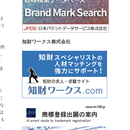
は
いう
知財ワークス株式会社
述的
だ。
あ
段
の
に
ばな
mは
クも
れ、