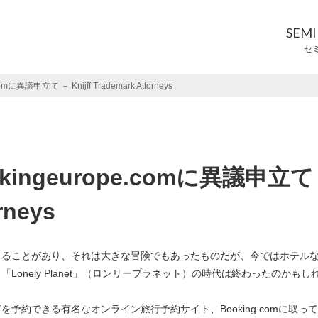
SEM
セ
mに異議申立て － Knijff Trademark Attorneys
okingeurope.comに異議申立て
rneys
出ることがあり、それは大きな冒険でもあったものだが、今ではホテル
onely Planet」（ロンリープラネット）の時代は終わったのかもし
約できる有名なオンライン旅行予約サイト、Booking.comに取っ