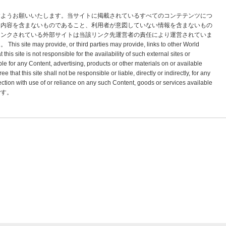
すようお願いいたします。当サイトに掲載されているすべてのコンテテンツにつ
な内容を含まないものであること、利用者が意図していない情報を含まないもの
リンクされている外部サイトは当該リンク先運営者の責任により運営されていま
vide, or third parties may provide, links to other World
s site is not responsible for the availability of such external sites or
le for any Content, advertising, products or other materials on or available
hat this site shall not be responsible or liable, directly or indirectly, for any
tion with use of or reliance on any such Content, goods or services available
標です。