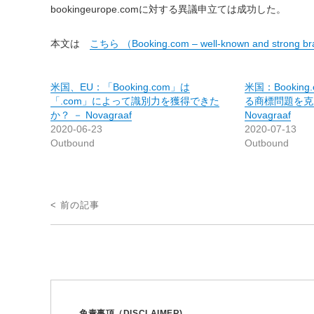
bookingeurope.comに対する異議申立ては成功した。
本文は
こちら （Booking.com – well-known and strong b
米国、EU：「Booking.com」は
米国：Bookin
「.com」によって識別力を獲得できた
る商標問題を克
か？ － Novagraaf
Novagraaf
2020-06-23
2020-07-13
Outbound
Outbound
投
< 前の記事
稿
ナ
ビ
ゲ
ー
免責事項（DISCLAIMER)