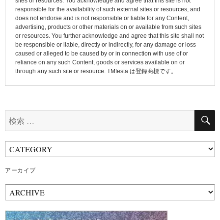
sites or resources. You acknowledge and agree that this site is not
responsible for the availability of such external sites or resources, and
does not endorse and is not responsible or liable for any Content,
advertising, products or other materials on or available from such sites
or resources. You further acknowledge and agree that this site shall not
be responsible or liable, directly or indirectly, for any damage or loss
caused or alleged to be caused by or in connection with use of or
reliance on any such Content, goods or services available on or
through any such site or resource. TMfesta は登録商標です。
検
索:
アーカイブ
ア
ー
カ
イ