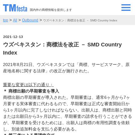
国内外の商標情報を提供します
>
>
>
top
All
Outbound
ウズベキスタン：商標法を改正 － SMD Country Index
SEMINAR/EVENT
セミナー/イベント
2021-12-13
ABOUT
当サイトについて
ウズベキスタン：商標法を改正 － SMD Country
Index
CONTRIBUTORS
情報提供者
2021年8月21日、ウズベキスタンでは「商標、サービスマーク、原
産地名称に関する法律」の改正が施行された。
CONTACT
お問い合わせ
重要な変更は以下の通り；
＊ 商標出願の早期審査を導入
商標出願の早期審査が導入された。早期審査は、通常6ヶ月から7ヶ
月要する実体審査に代わるもので、早期審査は正式な審査開始日か
ら1ヶ月以内に完了しなければならない。出願人は、商標出願と同時
または出願日から3ヶ月以内に、早期審査の請求を行うことができる
が、早期審査を受けるためには、出願人は商標の有用性調査を依頼
し、別途追加料金を支払う必要がある。