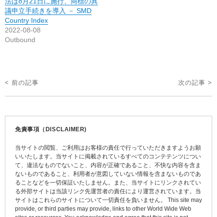
法は8月21日に施行、商標の異
議申立手続きを導入 － SMD
Country Index
2022-08-08
Outbound
投
< 前の記事
次の記事 >
稿
ナ
ビ
免責事項（DISCLAIMER)
ゲ
当サイトの閲覧、ご利用はお客様の責任で行っていただきますようお願
ー
いいたします。当サイトに掲載されているすべてのコンテテンツについ
て、違法なものでないこと、内容が正確であること、不快な内容を含ま
シ
ないものであること、利用者が意図していない情報を含まないものであ
ョ
ることなどを一切保証いたしません。また、当サイトにリンクされてい
る外部サイトは当該リンク先運営者の責任により運営されています。当
ン
サイトはこれらのサイトについて一切責任を負いません。 This site may
provide, or third parties may provide, links to other World Wide Web