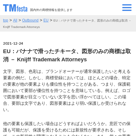
国内外の商標情報を提供します
>
>
>
>
top
All
Outbound
EU
EU：バナナで滑ったチキータ、図形のみの商標は取消 －
SEMINAR/EVENT
セミナー/イベント
Knijff Trademark Attorneys
ABOUT
当サイトについて
2021-12-24
EU：バナナで滑ったチキータ、図形のみの商標は取
CONTRIBUTORS
情報提供者
消 － Knijff Trademark Attorneys
文字、図形、色彩は、ブランドオーナーが通常保護したいと考える
CONTACT
お問い合わせ
要素の例だ。しかし、商標登録においては、ほとんどの場合、特定
の要素が他の要素よりも優位性を持つことがある。つまり、保護範
囲において要部が優位性を持つことを意味している。例えば、ロゴ
で図形要素が目立っていない文字を思い浮かべてほしい。この場
合、要部は文字であり、図形要素はより弱い保護しか受けられな
い。
他の要素も保護したい場合はどうすればよいだろうか。意匠での保
護も可能だが、保護を受けるためには新規性が要求される。そし