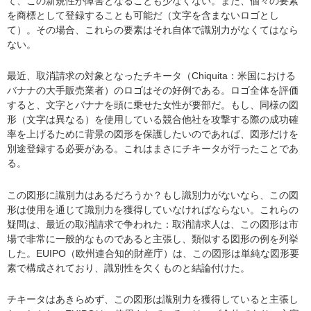
て、この新規性が障害となることも少なくない。また、個々の要素
を商標として登録することも可能だ（文字を含まないロゴとし
て）。その場合、これらの要素はそれ自体で識別力がなくてはなら
ない。
最近、取消請求の対象となったチキータ（Chiquita：米国における
バナナの大手販売業者）のロゴはその好例である。ロゴ全体を評価
すると、文字とバナナを頭に乗せた女性が要部だ。もし、同様の図
形（文字は異なる）を使用している競合他社を攻撃する際の成功確
率を上げるために背景の図形を保護したいのであれば、図形だけを
別途登録する必要がある。これはまさにチキータが行ったことであ
る。
この図形に識別力はあるだろうか？もし識別力がないなら、この図
形は使用を通じて識別力を獲得していなければならない。これらの
疑問は、最近の取消請求で争われた：取消請求人は、この図形は市
場で非常に一般的なものであると主張し、類似する図形の例を列挙
した。EUIPO（欧州連合知的財産庁）は、この図形は単純な図形要
素で構成されており、識別性を欠くものと結論付けた。
チキータはあきらめず、この図形は識別力を獲得していると主張し