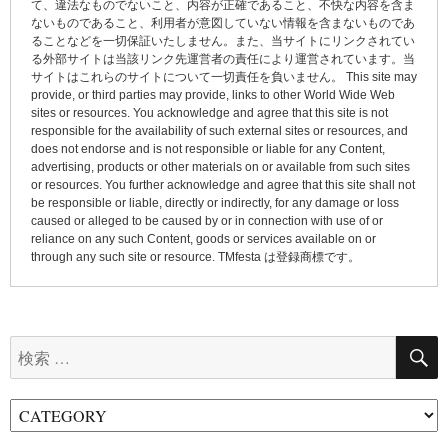
て、違法なものでないこと、内容が正確であること、不快な内容を含ま
シ
ないものであること、利用者が意図していない情報を含まないものであ
ョ
ることなどを一切保証いたしません。また、当サイトにリンクされてい
る外部サイトは当該リンク先運営者の責任により運営されています。当
ン
サイトはこれらのサイトについて一切責任を負いません。 This site may
provide, or third parties may provide, links to other World Wide Web
sites or resources. You acknowledge and agree that this site is not
responsible for the availability of such external sites or resources, and
does not endorse and is not responsible or liable for any Content,
advertising, products or other materials on or available from such sites
or resources. You further acknowledge and agree that this site shall not
be responsible or liable, directly or indirectly, for any damage or loss
caused or alleged to be caused by or in connection with use of or
reliance on any such Content, goods or services available on or
through any such site or resource. TMfesta は登録商標です。
検
索: