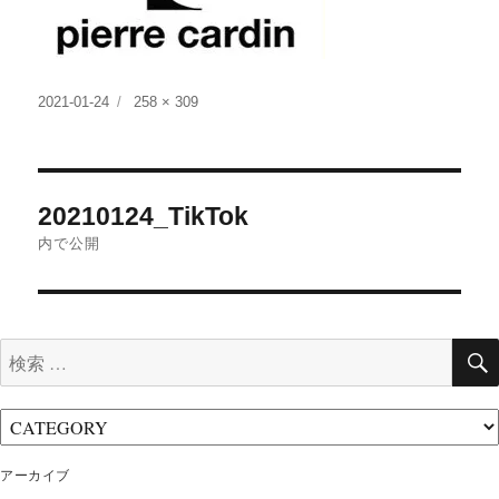
投
フ
2021-01-24
258 × 309
稿
ル
日:
サ
イ
投
ズ
20210124_TikTok
稿
内で公開
ナ
ビ
ゲ
検
ー
索:
シ
ョ
ン
アーカイブ