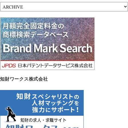
ア
ー
カ
イ
ブ
知財ワークス株式会社