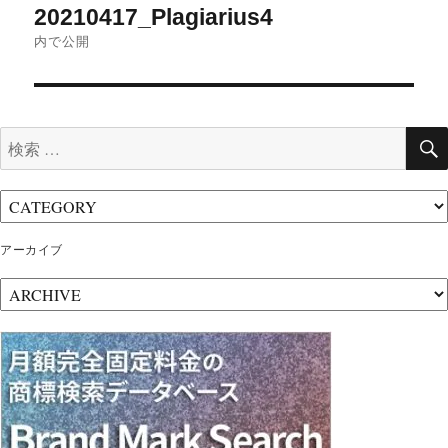
20210417_Plagiarius4
稿
内で公開
ナ
ビ
ゲ
検
ー
索:
シ
ョ
ン
アーカイブ
ア
ー
カ
イ
ブ