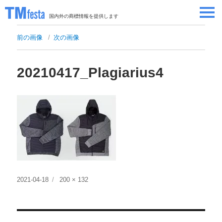
国内外の商標情報を提供します
SEMINAR/EVENT
前の画像
次の画像
セミナー/イベント
ABOUT
当サイトについて
20210417_Plagiarius4
CONTRIBUTORS
情報提供者
CONTACT
お問い合わせ
投
フ
2021-04-18
200 × 132
稿
ル
日:
サ
イ
投
ズ