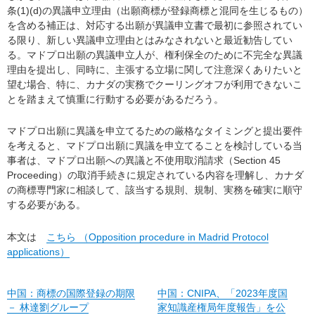
条(1)(d)の異議申立理由（出願商標が登録商標と混同を生じるもの）
を含める補正は、対応する出願が異議申立書で最初に参照されてい
る限り、新しい異議申立理由とはみなされないと最近勧告してい
る。マドプロ出願の異議申立人が、権利保全のために不完全な異議
理由を提出し、同時に、主張する立場に関して注意深くありたいと
望む場合、特に、カナダの実務でクーリングオフが利用できないこ
とを踏まえて慎重に行動する必要があるだろう。
マドプロ出願に異議を申立てるための厳格なタイミングと提出要件
を考えると、マドプロ出願に異議を申立てることを検討している当
事者は、マドプロ出願への異議と不使用取消請求（Section 45
Proceeding）の取消手続きに規定されている内容を理解し、カナダ
の商標専門家に相談して、該当する規則、規制、実務を確実に順守
する必要がある。
本文は
こちら （Opposition procedure in Madrid Protocol
applications）
中国：商標の国際登録の期限
中国：CNIPA、「2023年度国
－ 林達劉グループ
家知識産権局年度報告」を公