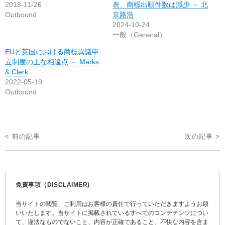
2018-11-26
表、商標出願件数は減少 － 北
Outbound
京路浩
2024-10-24
一般（General）
EUと英国における商標異議申
立制度の主な相違点 － Marks
& Clerk
2022-05-19
Outbound
投
< 前の記事
次の記事 >
稿
ナ
ビ
免責事項（DISCLAIMER)
ゲ
当サイトの閲覧、ご利用はお客様の責任で行っていただきますようお願
ー
いいたします。当サイトに掲載されているすべてのコンテテンツについ
て、違法なものでないこと、内容が正確であること、不快な内容を含ま