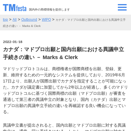
国内外の商標情報を提供します
>
>
>
>
top
All
Outbound
WIPO
カナダ：マドプロ出願と国内出願における異議申立手
SEMINAR/EVENT
セミナー/イベント
続きの違い － Marks & Clerk
ABOUT
当サイトについて
2022-01-18
カナダ：マドプロ出願と国内出願における異議申立
CONTRIBUTORS
情報提供者
手続きの違い － Marks & Clerk
マドリッドプロトコルは、商標権者が国際商標を出願、登録、更
CONTACT
お問い合わせ
新、維持するための一元的なシステムを提供しており、2019年6月
17日より、出願人が国際出願でカナダを指定することが可能になっ
た。カナダが議定書に加盟してから2年以上が経過し、多くのマドリ
ッドプロトコルに基づく国際商標の出願（マドプロ出願）が審査を
通過して第三者の異議申立の対象となり、国内（カナダ）出願とマ
ドプロ出願の異議申立手続の違いを再確認する良い機会になってい
る。
異議申立書が提出されると、国内出願とマドプロ出願に対する異議