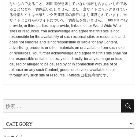
シ
ないものであること、利用者が意図していない情報を含まないものであ
ョ
ることなどを一切保証いたしません。また、当サイトにリンクされてい
る外部サイトは当該リンク先運営者の責任により運営されています。当
ン
サイトはこれらのサイトについて一切責任を負いません。 This site may
provide, or third parties may provide, links to other World Wide Web
sites or resources. You acknowledge and agree that this site is not
responsible for the availability of such external sites or resources, and
does not endorse and is not responsible or liable for any Content,
advertising, products or other materials on or available from such sites
or resources. You further acknowledge and agree that this site shall not
be responsible or liable, directly or indirectly, for any damage or loss
caused or alleged to be caused by or in connection with use of or
reliance on any such Content, goods or services available on or
through any such site or resource. TMfesta は登録商標です。
検
索: