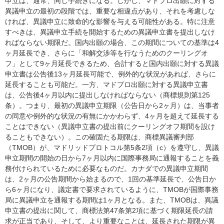
申立は、通常、同じ手続きになる。しかし、マドプロ出願に対する
異議申立の最初の段階では、重要な相違点があり、それを考慮しな
ければ、異議申立に致命的な影響を与える可能性がある。特に注意
すべきは、異議申立手続を開始するための異議申立書を提出しなけ
ればならない期限だ。国内出願の場合、この期間についての基準は4
ヶ月延長でき、さらに「和解交渉等を行なうためのクーリングオ
フ」として9ヶ月延長できるため、合計すると国内出願に対する異議
申立書は公告後13ヶ月延長可能で、例外的な状況があれば、さらに
延長することも可能だ。一方、マドプロ出願に対する異議申立書
は、公告後4ヶ月以内に提出しなければならない（商標規則第125
条）。つまり、最初の異議申立期限（公告日から2ヶ月）は、当事者
の同意や例外的な状況の有無にかかわらず、4ヶ月を超えて延長する
ことはできない（異議申立書の提出前にクーリングオフ期間を設け
ることもできない）。この確固たる期限は、商標異議審判部
（TMOB）が、マドリッドプロトコル第5条2項（c）を遵守し、異議
申立期間の開始の日から7ヶ月以内に国際事務局に通報することを義
務付けられているために必要なものだ。カナダでの異議申立期間
は、2ヶ月の公告期間から始まるので、1回の基準延長で、公告日か
ら6ヶ月になり、議定書で要求されているように、TMOBが国際事務
局に異議申立を通報する期間は1ヶ月となる。また、TMOBは、異議
申立書の提出に関して、商標法第47条第2項に基づく期限延長の請
求が正当であり、そして、より重要なことは、延長された期限が異