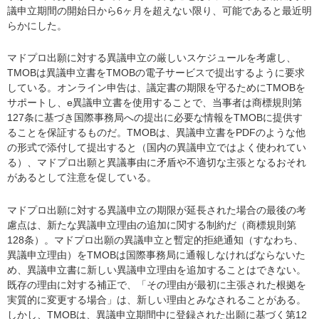
議申立期間の開始日から6ヶ月を超えない限り、可能であると最近明
らかにした。
マドプロ出願に対する異議申立の厳しいスケジュールを考慮し、
TMOBは異議申立書をTMOBの電子サービスで提出するように要求
している。オンライン申告は、議定書の期限を守るためにTMOBを
サポートし、e異議申立書を使用することで、当事者は商標規則第
127条に基づき国際事務局への提出に必要な情報をTMOBに提供す
ることを保証するものだ。TMOBは、異議申立書をPDFのような他
の形式で添付して提出すると（国内の異議申立ではよく使われてい
る）、マドプロ出願と異議事由に矛盾や不適切な主張となるおそれ
があるとして注意を促している。
マドプロ出願に対する異議申立の期限が延長された場合の最後の考
慮点は、新たな異議申立理由の追加に関する制約だ（商標規則第
128条）。マドプロ出願の異議申立と暫定的拒絶通知（すなわち、
異議申立理由）をTMOBは国際事務局に通報しなければならないた
め、異議申立書に新しい異議申立理由を追加することはできない。
既存の理由に対する補正で、「その理由が最初に主張された根拠を
実質的に変更する場合」は、新しい理由とみなされることがある。
しかし、TMOBは、異議申立期間中に登録された出願に基づく第12