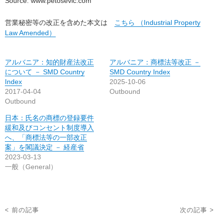
Source: www.petosevic.com
営業秘密等の改正を含めた本文は
こちら （Industrial Property
Law Amended）
アルバニア：知的財産法改正
アルバニア：商標法等改正 －
について － SMD Country
SMD Country Index
Index
2025-10-06
2017-04-04
Outbound
Outbound
日本：氏名の商標の登録要件
緩和及びコンセント制度導入
へ、「商標法等の一部改正
案」を閣議決定 － 経産省
2023-03-13
一般（General）
投
< 前の記事
次の記事 >