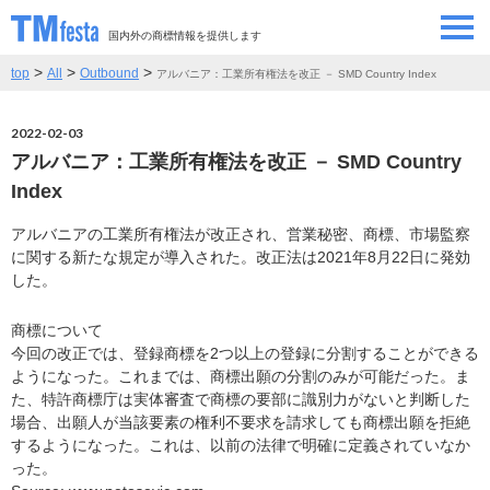
国内外の商標情報を提供します
>
>
>
top
All
Outbound
アルバニア：工業所有権法を改正 － SMD Country Index
SEMINAR/EVENT
セミナー/イベント
2022-02-03
ABOUT
当サイトについて
アルバニア：工業所有権法を改正 － SMD Country
Index
CONTRIBUTORS
情報提供者
アルバニアの工業所有権法が改正され、営業秘密、商標、市場監察
に関する新たな規定が導入された。改正法は2021年8月22日に発効
CONTACT
お問い合わせ
した。
商標について
今回の改正では、登録商標を2つ以上の登録に分割することができる
ようになった。これまでは、商標出願の分割のみが可能だった。ま
た、特許商標庁は実体審査で商標の要部に識別力がないと判断した
場合、出願人が当該要素の権利不要求を請求しても商標出願を拒絶
するようになった。これは、以前の法律で明確に定義されていなか
った。