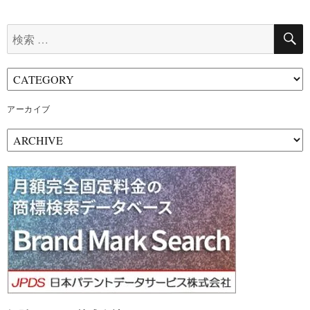
検
索:
アーカイブ
ア
ー
カ
イ
ブ