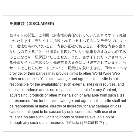
稿
ナ
ビ
免責事項（DISCLAIMER)
ゲ
当サイトの閲覧、ご利用はお客様の責任で行っていただきますようお願
ー
いいたします。当サイトに掲載されているすべてのコンテテンツについ
て、違法なものでないこと、内容が正確であること、不快な内容を含ま
シ
ないものであること、利用者が意図していない情報を含まないものであ
ョ
ることなどを一切保証いたしません。また、当サイトにリンクされてい
る外部サイトは当該リンク先運営者の責任により運営されています。当
ン
サイトはこれらのサイトについて一切責任を負いません。 This site may
provide, or third parties may provide, links to other World Wide Web
sites or resources. You acknowledge and agree that this site is not
responsible for the availability of such external sites or resources, and
does not endorse and is not responsible or liable for any Content,
advertising, products or other materials on or available from such sites
or resources. You further acknowledge and agree that this site shall not
be responsible or liable, directly or indirectly, for any damage or loss
caused or alleged to be caused by or in connection with use of or
reliance on any such Content, goods or services available on or
through any such site or resource. TMfesta は登録商標です。