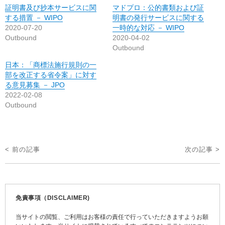
証明書及び抄本サービスに関
マドプロ：公的書類および証
する措置 － WIPO
明書の発行サービスに関する
2020-07-20
一時的な対応 － WIPO
Outbound
2020-04-02
Outbound
日本：「商標法施行規則の一
部を改正する省令案」に対す
る意見募集 － JPO
2022-02-08
Outbound
投
< 前の記事
次の記事 >
稿
ナ
ビ
免責事項（DISCLAIMER)
ゲ
当サイトの閲覧、ご利用はお客様の責任で行っていただきますようお願
ー