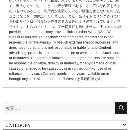
いいたします。当サイトに掲載されているすべてのコンテテンツについ
て、違法なものでないこと、内容が正確であること、不快な内容を含ま
シ
ないものであること、利用者が意図していない情報を含まないものであ
ョ
ることなどを一切保証いたしません。また、当サイトにリンクされてい
る外部サイトは当該リンク先運営者の責任により運営されています。当
ン
サイトはこれらのサイトについて一切責任を負いません。 This site may
provide, or third parties may provide, links to other World Wide Web
sites or resources. You acknowledge and agree that this site is not
responsible for the availability of such external sites or resources, and
does not endorse and is not responsible or liable for any Content,
advertising, products or other materials on or available from such sites
or resources. You further acknowledge and agree that this site shall not
be responsible or liable, directly or indirectly, for any damage or loss
caused or alleged to be caused by or in connection with use of or
reliance on any such Content, goods or services available on or
through any such site or resource. TMfesta は登録商標です。
検
索: