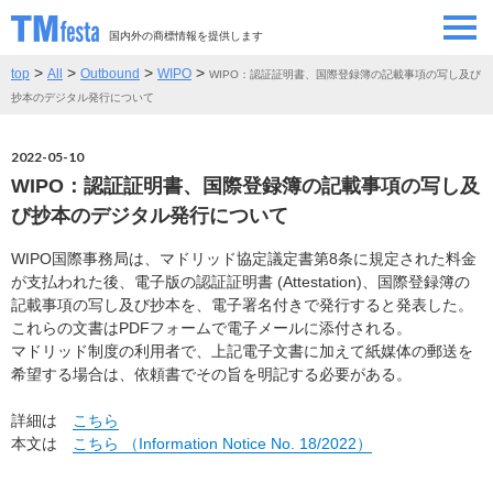
国内外の商標情報を提供します
>
>
>
>
top
All
Outbound
WIPO
WIPO：認証証明書、国際登録簿の記載事項の写し及び
SEMINAR/EVENT
セミナー/イベント
抄本のデジタル発行について
ABOUT
当サイトについて
2022-05-10
WIPO：認証証明書、国際登録簿の記載事項の写し及
CONTRIBUTORS
情報提供者
び抄本のデジタル発行について
WIPO国際事務局は、マドリッド協定議定書第8条に規定された料金
CONTACT
お問い合わせ
が支払われた後、電子版の認証証明書 (Attestation)、国際登録簿の
記載事項の写し及び抄本を、電子署名付きで発行すると発表した。
これらの文書はPDFフォームで電子メールに添付される。
マドリッド制度の利用者で、上記電子文書に加えて紙媒体の郵送を
希望する場合は、依頼書でその旨を明記する必要がある。
詳細は
こちら
本文は
こちら （Information Notice No. 18/2022）