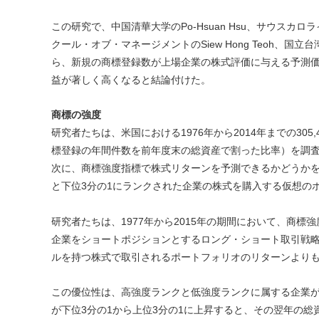
この研究で、中国清華大学のPo-Hsuan Hsu、サウスカロライナ
クール・オブ・マネージメントのSiew Hong Teoh、国立
ら、新規の商標登録数が上場企業の株式評価に与える予測
益が著しく高くなると結論付けた。
商標の強度
研究者たちは、米国における1976年から2014年までの3
標登録の年間件数を前年度末の総資産で割った比率）を調
次に、商標強度指標で株式リターンを予測できるかどうかを
と下位3分の1にランクされた企業の株式を購入する仮想
研究者たちは、1977年から2015年の期間において、商
企業をショートポジションとするロング・ショート取引戦
ルを持つ株式で取引されるポートフォリオのリターンよりも
この優位性は、高強度ランクと低強度ランクに属する企業
が下位3分の1から上位3分の1に上昇すると、その翌年の総資