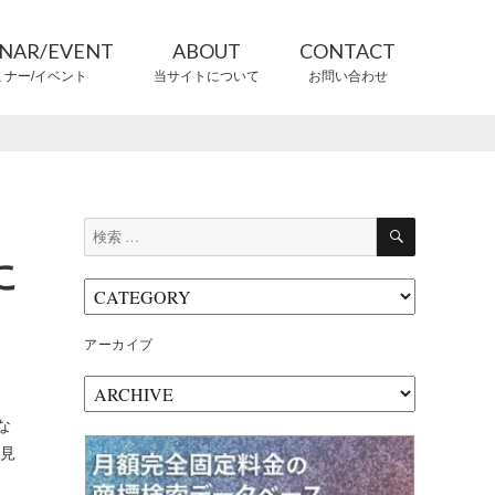
INAR/EVENT
ABOUT
CONTACT
ミナー/イベント
当サイトについて
お問い合わせ
CONTRIBUTORS
情報提供者
検
検
索
索:
に
アーカイブ
ア
ー
な
カ
一見
イ
ブ