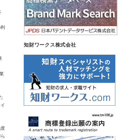
ス
の利
知財ワークス株式会社
商
業
た
ァイ
強度
明ら