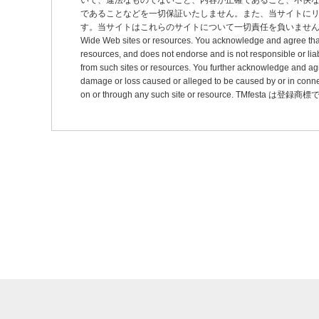
いて、違法なものでないこと、内容が正確であること、不快
ョ
であることなどを一切保証いたしません。また、当サイトに
ン
す。当サイトはこれらのサイトについて一切責任を負いません。 This site may pro
Wide Web sites or resources. You acknowledge and agree that thi
resources, and does not endorse and is not responsible or liab
from such sites or resources. You further acknowledge and agree t
damage or loss caused or alleged to be caused by or in connec
on or through any such site or resource. TMfesta は登録商