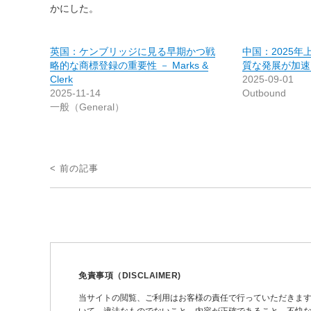
かにした。
英国：ケンブリッジに見る早期かつ戦
中国：2025
略的な商標登録の重要性 － Marks &
質な発展が加速 －
Clerk
2025-09-01
2025-11-14
Outbound
一般（General）
投
< 前の記事
稿
ナ
ビ
ゲ
ー
免責事項（DISCLAIMER)
シ
当サイトの閲覧、ご利用はお客様の責任で行っていただきま