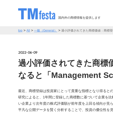
国内外の商標情報を提供します
>
>
>
top
All
一般（General）
過小評価されてきた商標価値：商標登録数が
2022-06-09
過小評価されてきた商標
なると「Management S
最近、商標登録は投資家にとって貴重な指標となり得ると
研究によると、1年間に登録した商標数に基づいて企業を比
い企業より次年度の株式評価額が前年度を上回る傾向が見られると
平凡な公開データを賢く分析することで、投資の優位性を