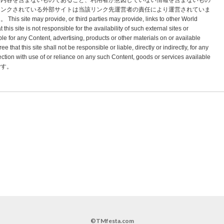
な内容を含まないものであること、利用者が意図していない情報を含まないもの
リンクされている外部サイトは当該リンク先運営者の責任により運営されていま
vide, or third parties may provide, links to other World
s site is not responsible for the availability of such external sites or
le for any Content, advertising, products or other materials on or available
hat this site shall not be responsible or liable, directly or indirectly, for any
tion with use of or reliance on any such Content, goods or services available
標です。
©TMfesta.com