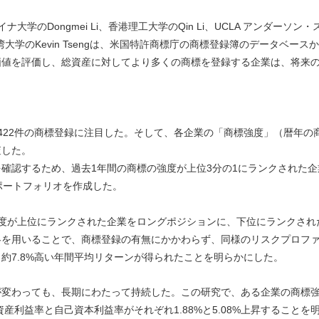
大学のDongmei Li、香港理工大学のQin Li、UCLA アンダーソン・
台湾大学のKevin Tsengは、米国特許商標庁の商標登録簿のデータベースか
価値を評価し、総資産に対してより多くの商標を登録する企業は、将来
05,422件の商標登録に注目した。そして、各企業の「商標強度」（暦年の
査した。
確認するため、過去1年間の商標の強度が上位3分の1にランクされた企
のポートフォリオを作成した。
標強度が上位にランクされた企業をロングポジションに、下位にランクされ
略を用いることで、商標登録の有無にかかわらず、同様のリスクプロフ
約7.8%高い年間平均リターンが得られたことを明らかにした。
が変わっても、長期にわたって持続した。この研究で、ある企業の商標
産利益率と自己資本利益率がそれぞれ1.88%と5.08%上昇することを