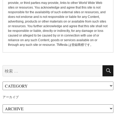
provide, or third parties may provide, links to other World Wide Web
sites or resources. You acknowledge and agree that this site is not
responsible for the availability of such external sites or resources, and
does not endorse and is not responsible or liable for any Content,
advertising, products or other materials on or available from such sites
or resources. You further acknowledge and agree that this site shall not
be responsible or liable, directly or indirectly, for any damage or loss
caused or alleged to be caused by or in connection with use of or
reliance on any such Content, goods or services available on or
through any such site or resource. TMfesta は登録商標です。
検
索:
アーカイブ
ア
ー