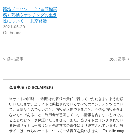
路浩ノーハウ：（中国商標実
務）商標ウオッチングの重要
性について － 北京路浩
2021-05-20
Outbound
投
< 前の記事
次の記事 >
稿
ナ
ビ
免責事項（DISCLAIMER)
ゲ
当サイトの閲覧、ご利用はお客様の責任で行っていただきますようお願
ー
いいたします。当サイトに掲載されているすべてのコンテテンツについ
て、違法なものでないこと、内容が正確であること、不快な内容を含ま
シ
ないものであること、利用者が意図していない情報を含まないものであ
ョ
ることなどを一切保証いたしません。また、当サイトにリンクされてい
る外部サイトは当該リンク先運営者の責任により運営されています。当
ン
サイトはこれらのサイトについて一切責任を負いません。 This site may