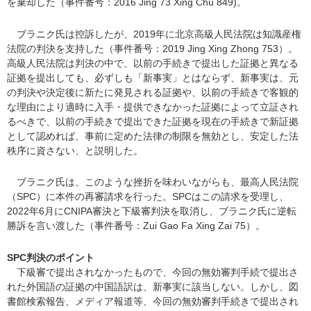
を棄却した（事件番号：2016 Jing 73 Xing Chu 849)。
ブラニク氏は控訴したが、2019年に北京高級人民法院は知識産権
法院の判決を支持した（事件番号：2019 Jing Xing Zhong 753）。
高級人民法院は判決の中で、以前の手続きで提出した証拠と異なる
証拠を提出しても、必ずしも「新事実」とはならず、新事実は、元
の判決や決定後に新たに発見される証拠や、以前の手続きで客観的
な理由により適時に入手・提供できなかった証拠によって立証され
るべきで、以前の手続きで提出できた証拠を現在の手続きで新証拠
として認めれば、事前に定めた法律の制限を無効とし、安定した法
秩序に資さない、と説明した。
ブラニク氏は、このような挫折を味わいながらも、最高人民法院
（SPC）に本件の再審請求を行った。SPCはこの請求を受理し、
2022年6月にCNIPA審決と下級審判決を取消し、ブラニク氏に逆転
勝訴を言い渡した（事件番号：Zui Gao Fa Xing Zai 75）。
SPC判決のポイント
下級審で提出されなかったもので、今回の無効審判手続で提出さ
れた外国語の証拠の中国語訳は、新事実に該当しない。しかし、図
書館検索報告、メディア報道等、今回の無効審判手続きで提出され