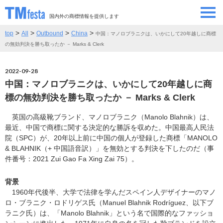
国内外の商標情報を提供します
>
>
>
>
top
All
Outbound
China
中国：マノロブラニクは、いかにして20年越しに商標
SEMINAR/EVENT
セミナー/イベント
の無効判決を勝ち取ったか － Marks & Clerk
ABOUT
当サイトについて
2022-09-28
中国：マノロブラニクは、いかにして20年越しに商
CONTRIBUTORS
情報提供者
標の無効判決を勝ち取ったか － Marks & Clerk
英国の高級靴ブランド、マノロブラニク（Manolo Blahnik）は、
CONTACT
お問い合わせ
最近、中国で商標に関する決定的な勝訴を収めた。中国最高人民法
院（SPC）が、20年以上前に中国の個人が登録した商標「MANOLO
& BLAHNIK（+ 中国語音訳）」を無効とする判決を下したのだ（事
件番号：2021 Zui Gao Fa Xing Zai 75）。
背景
1960年代後半、大学で法律を学んだスペイン人デザイナーのマノ
ロ・ブラニク・ロドリゲス氏（Manuel Blahnik Rodríguez、以下ブ
ラニク氏）は、「Manolo Blahnik」という名で国際的なファッショ