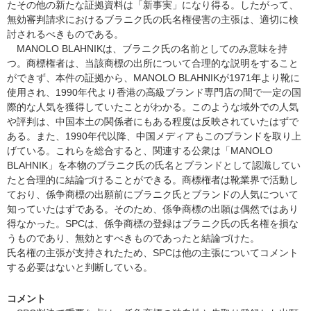
たその他の新たな証拠資料は「新事実」になり得る。したがって、
無効審判請求におけるブラニク氏の氏名権侵害の主張は、適切に検
討されるべきものである。
MANOLO BLAHNIKは、ブラニク氏の名前としてのみ意味を持
つ。商標権者は、当該商標の出所について合理的な説明をすること
ができず、本件の証拠から、MANOLO BLAHNIKが1971年より靴に
使用され、1990年代より香港の高級ブランド専門店の間で一定の国
際的な人気を獲得していたことがわかる。このような域外での人気
や評判は、中国本土の関係者にもある程度は反映されていたはずで
ある。また、1990年代以降、中国メディアもこのブランドを取り上
げている。これらを総合すると、関連する公衆は「MANOLO
BLAHNIK」を本物のブラニク氏の氏名とブランドとして認識してい
たと合理的に結論づけることができる。商標権者は靴業界で活動し
ており、係争商標の出願前にブラニク氏とブランドの人気について
知っていたはずである。そのため、係争商標の出願は偶然ではあり
得なかった。SPCは、係争商標の登録はブラニク氏の氏名権を損な
うものであり、無効とすべきものであったと結論づけた。
氏名権の主張が支持されたため、SPCは他の主張についてコメント
する必要はないと判断している。
コメント