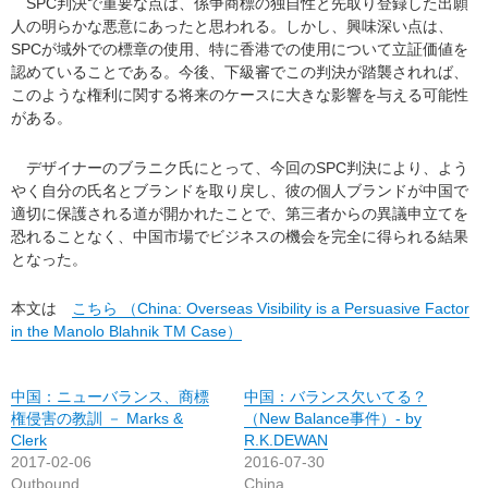
SPC判決で重要な点は、係争商標の独自性と先取り登録した出願
人の明らかな悪意にあったと思われる。しかし、興味深い点は、
SPCが域外での標章の使用、特に香港での使用について立証価値を
認めていることである。今後、下級審でこの判決が踏襲されれば、
このような権利に関する将来のケースに大きな影響を与える可能性
がある。
デザイナーのブラニク氏にとって、今回のSPC判決により、よう
やく自分の氏名とブランドを取り戻し、彼の個人ブランドが中国で
適切に保護される道が開かれたことで、第三者からの異議申立てを
恐れることなく、中国市場でビジネスの機会を完全に得られる結果
となった。
本文は
こちら （China: Overseas Visibility is a Persuasive Factor
in the Manolo Blahnik TM Case）
中国：ニューバランス、商標
中国：バランス欠いてる？
権侵害の教訓 － Marks &
（New Balance事件）- by
Clerk
R.K.DEWAN
2017-02-06
2016-07-30
Outbound
China