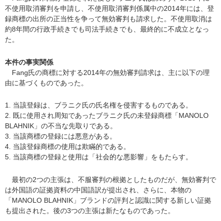
不使用取消審判を申請し、不使用取消審判係属中の2014年には、登
録商標の出所の正当性を争って無効審判も請求した。不使用取消は
約8年間の行政手続きでも司法手続きでも、最終的に不成立となっ
た。
本件の事実関係
Fang氏の商標に対する2014年の無効審判請求は、主に以下の理
由に基づくものであった。
1. 当該登録は、ブラニク氏の氏名権を侵害するものである。
2. 既に使用され周知であったブラニク氏の未登録商標「MANOLO
BLAHNIK」の不当な先取りである。
3. 当該商標の登録には悪意がある。
4. 当該登録商標の使用は欺瞞的である。
5. 当該商標の登録と使用は「社会的な悪影響」をもたらす。
最初の2つの主張は、不服審判の根拠としたものだが、無効審判で
は外国語の証拠資料の中国語訳が提出され、さらに、本物の
「MANOLO BLAHNIK」ブランドの評判と認識に関する新しい証拠
も提出された。後の3つの主張は新たなものであった。