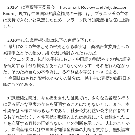
2015年に商標評審委員会（Trademark Review and Adjudication
Board、現在は中国国家知識産権局の一部）は、ブラニク氏の主張
は支持できないと裁定したため、ブラニク氏は知識産権法院に上訴
した。
2018年に知識産権法院は以下の判断を下した。
＊ 最初の2つの主張とその根拠となる事実は、商標評審委員会への
異議申立とその後の手続で既に検討されたものだ。
＊ ブラニク氏は、以前の手続において中国語の翻訳やその他の証拠
を補足する十分な機会があったにもかかわらず、それを行わなかっ
た。そのため自らの不作為による不利益を享受すべきである。
＊ 今回提出された資料のかなりの部分は、係争中の商標の出願日以
降のものである。
知識産権法院は、今回提出された証拠では、さらなる審理を行う
に足る新たな事実の存在を証明することはできないとし、また、本
件紛争は私権に関わるものであり、社会公共利益や公序良俗を害す
るおそれはなく、本件商標が欺瞞的または悪意により登録されたこ
とを立証する直接の証拠もない、との判断を示した。以上のことか
ら、知識産権法院は中国国家知識産権局の判断を支持し、無効請求