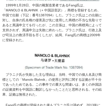
1999年1月28日、中国の靴製造業者であるFang氏は、
「MANOLO & BLAHNIK（+ 中国語音訳）」商標を登録するため、
中国で出願（下記：番号1387094）した。ブラニク氏はこの出願に
対し、自身の氏名権の侵害及び先に使用した商標の不当な先取りで
あると異議申立てを行ったが、この主張は、中国の商標局によって
支持されず、異議申立は失敗に終わった。ブラニク氏は、行政上及
び司法上の救済手段を尽くしたが、結局、Fang氏の商標は2009年
に登録された。
ブラニク氏が失敗した主な理由は、当時、中国での個人名及び商
標としての「Manolo Blahnik」の使用と評判に関する証拠が不十分
であったためである。この事件での重大な間違いは、多くの外国語
の証拠資料を中国語に翻訳しなかったことだと思料される。その結
果、証拠は無視された。
Fang氏の商標が登録された後もブラニク氏は諦めず、2013年に