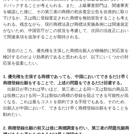
ドバックすることが考えられる。また、上級審査部門は、関連事実
を確認した後に、その第三者の商標の初歩査定公告を自発的に取り
下げるか、又は既に登録査定された商標を無効宣告することも考え
られる。残念ながら、現行商標法及び商標法実施条例には関連規定
がないため、中国官庁がこの状況を考慮して、次回の法改正におい
て関連条項を追加することが期待される。
現在のところ、優先権を主張した商標出願人が積極的に対応策を
検討するのがより効果的であると思われるが、以下にいくつかの対
応策を提案したい。
1. 優先権を主張する商標であっても、中国においてできるだけ早く
商標登録出願をすることで、上述の問題をできるだけ回避する。
出願日が早ければ早いほど、第三者による同一又は類似の商品又
は役務における同一又は類似の商標の登録を阻止できる可能性が高
くなる。これは最もコストを節約できる手段でもある。そのため、
出願人が中国において、できるだけ早く商標登録出願をすることを
勧めたい。
2. 商標登録出願の前又は後に商標調査を行い、第三者の問題先願商