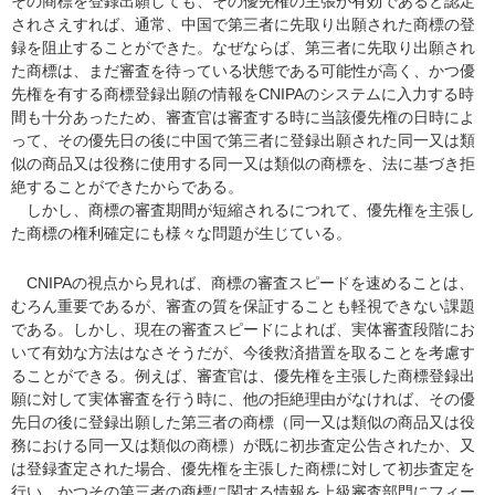
その商標を登録出願しても、その優先権の主張が有効であると認定
されさえすれば、通常、中国で第三者に先取り出願された商標の登
録を阻止することができた。なぜならば、第三者に先取り出願され
た商標は、まだ審査を待っている状態である可能性が高く、かつ優
先権を有する商標登録出願の情報をCNIPAのシステムに入力する時
間も十分あったため、審査官は審査する時に当該優先権の日時によ
って、その優先日の後に中国で第三者に登録出願された同一又は類
似の商品又は役務に使用する同一又は類似の商標を、法に基づき拒
絶することができたからである。
しかし、商標の審査期間が短縮されるにつれて、優先権を主張し
た商標の権利確定にも様々な問題が生じている。
CNIPAの視点から見れば、商標の審査スピードを速めることは、
むろん重要であるが、審査の質を保証することも軽視できない課題
である。しかし、現在の審査スピードによれば、実体審査段階にお
いて有効な方法はなさそうだが、今後救済措置を取ることを考慮す
ることができる。例えば、審査官は、優先権を主張した商標登録出
願に対して実体審査を行う時に、他の拒絶理由がなければ、その優
先日の後に登録出願した第三者の商標（同一又は類似の商品又は役
務における同一又は類似の商標）が既に初歩査定公告されたか、又
は登録査定された場合、優先権を主張した商標に対して初歩査定を
行い、かつその第三者の商標に関する情報を上級審査部門にフィー