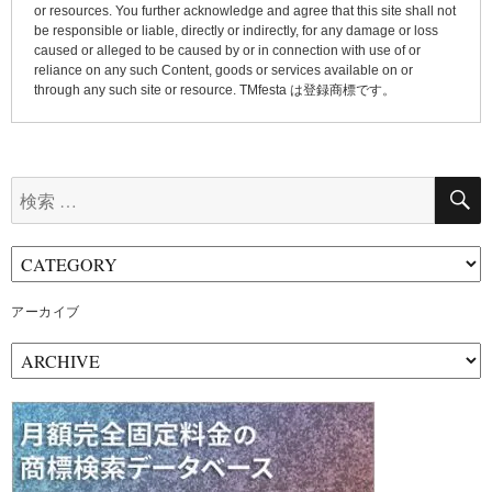
or resources. You further acknowledge and agree that this site shall not
be responsible or liable, directly or indirectly, for any damage or loss
caused or alleged to be caused by or in connection with use of or
reliance on any such Content, goods or services available on or
through any such site or resource. TMfesta は登録商標です。
検
索:
アーカイブ
ア
ー
カ
イ
ブ