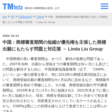
国内外の商標情報を提供します
>
>
>
>
top
All
Outbound
China
中国：商標審査期間の短縮が優先権を主張した商標出
SEMINAR/EVENT
セミナー/イベント
願にもたらす問題と対応策 － Linda Liu Group
ABOUT
当サイトについて
2022-10-21
中国：商標審査期間の短縮が優先権を主張した商標
CONTRIBUTORS
情報提供者
出願にもたらす問題と対応策 － Linda Liu Group
中国商標の長い審査期間は、かつて、解決が急務な問題であっ
CONTACT
お問い合わせ
た。2007年当時、出願から登録までの審査期間は36ヶ月にも及びこ
の問題を解決するために、中国国家知識産権局（以下、「CNIPA」
という）は一連の措置を取り、特に2013年の商標法第3回改正にお
いて、商標登録出願の審査期間を9ヶ月以内に定めるなど、商標案件
の審査期間を初めて明確にした。その後、商標登録出願の平均審査
期間は、2019年末までに4.5ヶ月に短縮され2、2021年末までに更に
4ヶ月に短縮された。現在、商標を登録出願して3ヶ月余りで初歩査
定公告が出されたり、拒絶査定されたりしているケースがあること
から、CNIPAは既にこの目標を繰り上げて達成できたことは明らか
である。