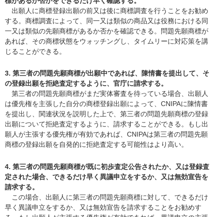
標があるか否かをできるだけ早く確認する。
出願人に商標登録出願の前又は後に商標調査を行うことをお勧め
する。商標調査によって、同一又は類似の商品又は役務における同
一又は類似の先願商標があるか否かを確認できる。問題先願商標が
あれば、その商標状態をウォッチングし、タイムリーに対応策を講
じることができる。
3. 第三者の問題先願商標が出願中であれば、陳情書を提出して、そ
の登録出願を拒絶査定するように、官庁に請求する。
第三者の問題先願商標がまだ実体審査を待っている場合、出願人
は優先権を主張した自分の商標登録出願によって、CNIPAに陳情書
を提出し、関連状況を説明した上で、第三者の問題先願商標の登録
出願について拒絶査定するように、請求することができる。もし出
願人が主張する優先権が有効であれば、CNIPAは第三者の問題先願
商標の登録出願を自発的に拒絶査定する可能性はより高い。
4. 第三者の問題先願商標が既に初歩査定公告されたか、又は登録査
定された場合、できるだけ早く異議申立をするか、又は無効宣告を
請求する。
この場合、出願人に第三者の問題先願商標に対して、できるだけ
早く異議申立をするか、又は無効宣告を請求することをお勧めす