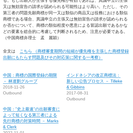
る。もし出願人が主張する優先権が有効であれば、異議申立の主張
又は無効宣告の請求が認められる可能性はより高い。ただし、その
第三者の問題先願商標が同一又は類似の商品又は役務における類似
商標である場合、異議申立の主張又は無効宣告の請求が認められる
か否かについて、商標の類似程度や悪意による冒認出願であるかな
どの要素を総合的に考慮して判断されるため、注意が必要である。
（中国商標弁理士 孟 麗穎）
全文は
こちら （商標審査期間の短縮が優先権を主張した商標登録
出願にもたらす問題及びその対応策に関する一考察）
中国：商標の国際登録の期限
インドネシアの改正商標法：
－ 林達劉グループ
新しい公告プロセス － Tilleke
2018-11-26
& Gibbins
Outbound
2017-08-31
Outbound
中国：”史上最速”の出願審査に
よって短くなる第三者による
先行商標の対策時間 － Marks
& Clerk
2022-11-01