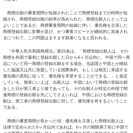
商標出願の審査期間が短縮されたことで商標登録までの時間が短
縮され、商標登録出願の効率が高められた。商標出願人にとっては
よいことであるが、商標審査期間の短縮に伴い、優先権を主張した
商標登録出願に影響が及び、かつ審査スピードが継続的に加速され
るにつれて、この問題はますます顕著になると思われる。
『中華人民共和国商標法』第25条は、「商標登録出願人は、その
商標を外国で最初に登録出願した日から6ヶ月以内に、中国で同一商
品について同一商標の登録出願をする場合、当該国と中国とが締結
した協議又は共に加盟している国際条約、もしくは相互に承認する
優先権の原則に従って、優先権を享受することができる。」と規定
している。簡単にいえば、出願人は、中国において商標の登録出願
をした日が第三者より後であっても、その出願人が特定の外国で関
連商標の登録出願を先にしてさえいれば、中国における商標登録出
願は、第三者の商標登録出願に対して、優先権を有するということ
である。
商標の審査期間が長かった頃、優先権を主張した商標出願人は、
法律で定められた6ヶ月以内であれば、6ヶ月の期限満了前に中国で