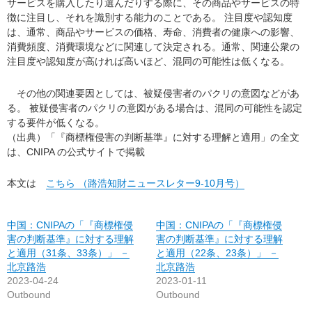
サービスを購入したり選んだりする際に、その商品やサービスの特
徴に注目し、それを識別する能力のことである。 注目度や認知度
は、通常、商品やサービスの価格、寿命、消費者の健康への影響、
消費頻度、消費環境などに関連して決定される。通常、関連公衆の
注目度や認知度が高ければ高いほど、混同の可能性は低くなる。
その他の関連要因としては、被疑侵害者のパクリの意図などがあ
る。 被疑侵害者のパクリの意図がある場合は、混同の可能性を認定
する要件が低くなる。
（出典）「『商標権侵害の判断基準』に対する理解と適用」の全文
は、CNIPA の公式サイトで掲載
本文は
こちら （路浩知財ニュースレター9-10月号）
中国：CNIPAの「『商標権侵
中国：CNIPAの「『商標権侵
害の判断基準』に対する理解
害の判断基準』に対する理解
と適用（31条、33条）」 －
と適用（22条、23条）」 －
北京路浩
北京路浩
2023-04-24
2023-01-11
Outbound
Outbound