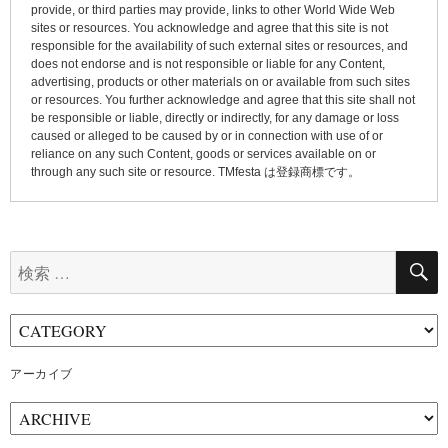
provide, or third parties may provide, links to other World Wide Web
sites or resources. You acknowledge and agree that this site is not
responsible for the availability of such external sites or resources, and
does not endorse and is not responsible or liable for any Content,
advertising, products or other materials on or available from such sites
or resources. You further acknowledge and agree that this site shall not
be responsible or liable, directly or indirectly, for any damage or loss
caused or alleged to be caused by or in connection with use of or
reliance on any such Content, goods or services available on or
through any such site or resource. TMfesta は登録商標です。
検
索:
アーカイブ
ア
ー