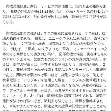
商標の類似度と商品・サービスの類似度は、混同と正の相関があ
り、 商標の類似度が高ければ高いほど、商品・サービスの類似度が
高ければ高いほど、他の条件が同じな場合、混同を招く可能性が高
くなる。
商標の識別力の強さは、3 つの要素に左右される。1 つ目は、標
識の独自性である。 標識は、ユニークであればあるほど、識別力が
強くなる。 文字商標の場合、固有語よりも造語の方が特徴的であ
る。 例えば、「長城」の文字よりも「華為」（ファーウェイ）の文
字の方が商標として識別力が高い。 図形商標の場合、実在するもの
のデザインよりも、架空のもののデザインの方が識別力が高い。例
えば、架空の宇宙人は、実在する動物用よりも、識別力が高い。2
つ目は、商標標識とそれが標識する商品またはサービスとの関連性
である。関連性が弱ければ弱いほど、識別力は強くなる。例えば、
携帯電話に「アップル」を使用した場合、アップルが携帯電話その
ものと関連しないため、より識別力が高くなるが、果物の商標とし
て「アップル」を使用した場合、両者が強く関連するため識別力を
欠くことになる。3 つ目は、商標標識の認識可能性である。認識可
能性が強ければ強いほど、識別力も強くなる。商標が複雑すぎた
り、単純すぎたりすると、関連公衆の認識や記憶に資することがで