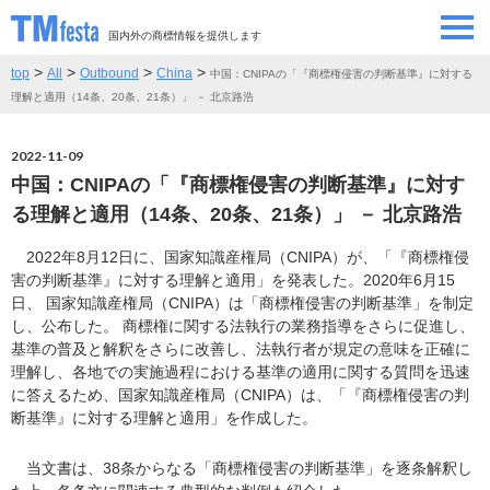
国内外の商標情報を提供します
>
>
>
>
top
All
Outbound
China
中国：CNIPAの「『商標権侵害の判断基準』に対する
SEMINAR/EVENT
セミナー/イベント
理解と適用（14条、20条、21条）」 － 北京路浩
ABOUT
当サイトについて
2022-11-09
中国：CNIPAの「『商標権侵害の判断基準』に対す
CONTRIBUTORS
情報提供者
る理解と適用（14条、20条、21条）」 － 北京路浩
2022年8月12日に、国家知識産権局（CNIPA）が、「『商標権侵
CONTACT
お問い合わせ
害の判断基準』に対する理解と適用」を発表した。2020年6月15
日、 国家知識産権局（CNIPA）は「商標権侵害の判断基準」を制定
し、公布した。 商標権に関する法執行の業務指導をさらに促進し、
基準の普及と解釈をさらに改善し、法執行者が規定の意味を正確に
理解し、各地での実施過程における基準の適用に関する質問を迅速
に答えるため、国家知識産権局（CNIPA）は、「『商標権侵害の判
断基準』に対する理解と適用」を作成した。
当文書は、38条からなる「商標権侵害の判断基準」を逐条解釈し