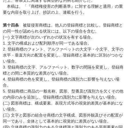
た上、各条文に関連する典型的な判例も紹介した。
本稿は、「『商標権侵害の判断基準』に対する理解と適用」の重
要な内容を取り上げ、抄訳の上、連載を行う。
第十四条
被疑侵害商標は、他人の登録商標と比較し、登録商標と
の同一性が認められる状況には、以下の場合を含む。
(一) 文字商標が次のいずれかの状況を有する場合。
1. 文字の構成および配列順序が同一である場合。
2. 登録商標のフォント、アルファベットの大文字・小文字、文字の
水平・垂直方向の配置を変更し、登録商標と基本的に区別がつかな
い場合。
3. 登録商標の文字、アルファベット、数字の間隔を変更し、登録商
標との間に本質的な差異がない場合。
4. 登録商標の色を変更し、登録商標の識別力に影響を与えない場
合。
5. 登録商標に商品の一般名称、図形、型番及び識別力を欠くその他
の内容のみを追加し、登録商標の識別力に影響を与えない場合。
(二) 図形商標は、構成要素、表現方式等の視覚的差異が基本的にな
い場合。
(三) 文字と図形の組合せ商標の文字構成、図形外観及びその配置が
同一であり、全体として基本的に視覚的に差異がない場合。
(四) 立体商標の識別力のある立体標識と識別力のある平面要素が同