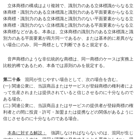
立体商標の構成はより複雑で、識別力のある立体標識からなる立
体商標・識別力のある立体標識と識別力のある平面要素からなる立
体商標・識別力のある立体標識と識別力のない平面要素からなる立
体商標・識別力のない立体標識と識別力のある平面要素からなる立
体商標などがある。本条は、立体商標の識別力のある立体標識と識
別力のある平面要素が両方同一であるか、または基本的に差異がな
い場合にのみ、同一商標として判断できると規定する。
音声商標のような非伝統的な商標は、同一商標のケースは実務上
比較的稀であるため、本条では原則のみを規定する。
第二十条
混同が生じやすい場合として、次の場合を含む。
(一) 関連公衆に、当該商品またはサービスが登録商標の権利者によ
って生産されまたは提供されていると信じさせるのに十分なもので
ある場合。
(二) 関連公衆に、当該商品またはサービスの提供者が登録商標の権
利者との間に投資・許可・加盟または提携などの関係があるように
信じさせるのに十分なものである場合。
本条に対する解説：
強調しなければならないのは、混同が生じ