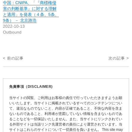
中国：CNIPA、「『商標権侵
害の判断基準』に対する理解
と適用」を発表（４条、5条、
9条） － 北京路浩
2022-10-13
Outbound
投
< 前の記事
次の記事 >
稿
ナ
ビ
免責事項（DISCLAIMER)
ゲ
当サイトの閲覧、ご利用はお客様の責任で行っていただきますようお願
ー
いいたします。当サイトに掲載されているすべてのコンテテンツについ
て、違法なものでないこと、内容が正確であること、不快な内容を含ま
シ
ないものであること、利用者が意図していない情報を含まないものであ
ョ
ることなどを一切保証いたしません。また、当サイトにリンクされてい
る外部サイトは当該リンク先運営者の責任により運営されています。当
ン
サイトはこれらのサイトについて一切責任を負いません。 This site may