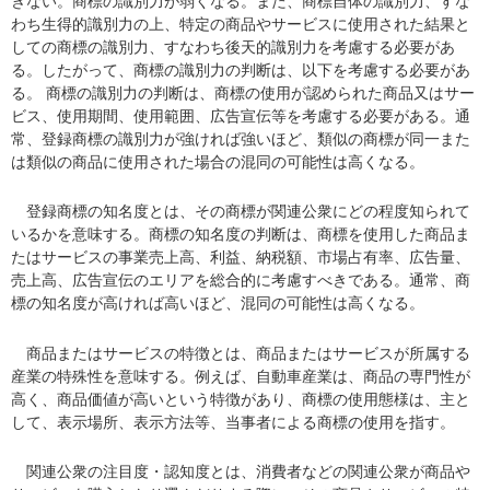
きない。商標の識別力が弱くなる。また、商標自体の識別力、すな
わち生得的識別力の上、特定の商品やサービスに使用された結果と
しての商標の識別力、すなわち後天的識別力を考慮する必要があ
る。したがって、商標の識別力の判断は、以下を考慮する必要があ
る。 商標の識別力の判断は、商標の使用が認められた商品又はサー
ビス、使用期間、使用範囲、広告宣伝等を考慮する必要がある。通
常、登録商標の識別力が強ければ強いほど、類似の商標が同一また
は類似の商品に使用された場合の混同の可能性は高くなる。
登録商標の知名度とは、その商標が関連公衆にどの程度知られて
いるかを意味する。商標の知名度の判断は、商標を使用した商品ま
たはサービスの事業売上高、利益、納税額、市場占有率、広告量、
売上高、広告宣伝のエリアを総合的に考慮すべきである。通常、商
標の知名度が高ければ高いほど、混同の可能性は高くなる。
商品またはサービスの特徴とは、商品またはサービスが所属する
産業の特殊性を意味する。例えば、自動車産業は、商品の専門性が
高く、商品価値が高いという特徴があり、商標の使用態様は、主と
して、表示場所、表示方法等、当事者による商標の使用を指す。
関連公衆の注目度・認知度とは、消費者などの関連公衆が商品や