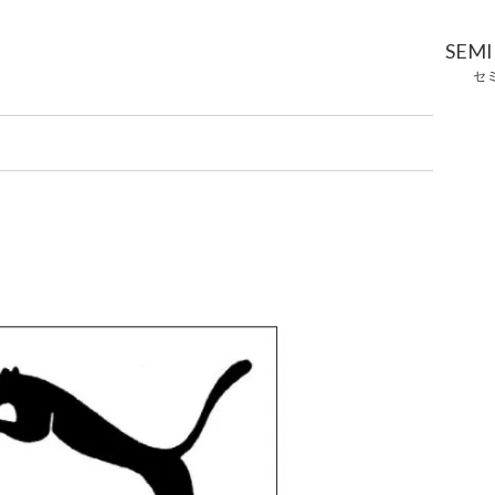
SEM
セ