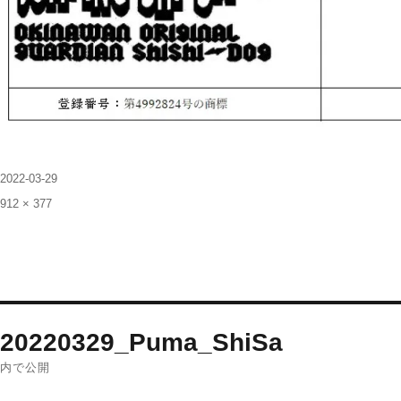
投
2022-03-29
稿
フ
912 × 377
日:
ル
サ
イ
ズ
投
20220329_Puma_ShiSa
稿
内で公開
ナ
ビ