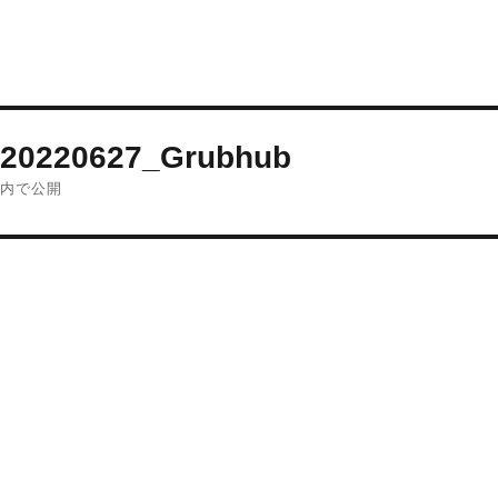
ル
サ
イ
ズ
投
20220627_Grubhub
稿
内で公開
ナ
ビ
ゲ
ー
シ
ョ
ン