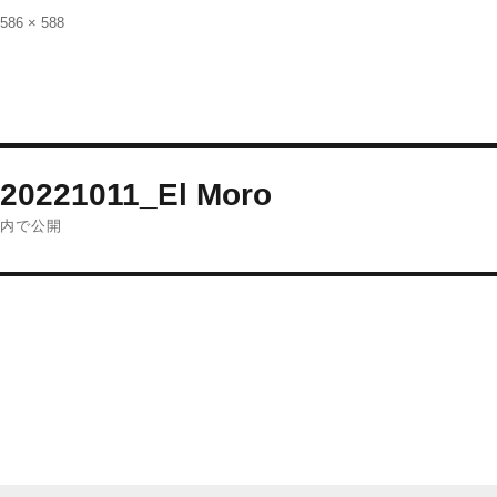
稿
フ
586 × 588
日:
ル
サ
イ
ズ
投
20221011_El Moro
稿
内で公開
ナ
ビ
ゲ
ー
シ
ョ
ン