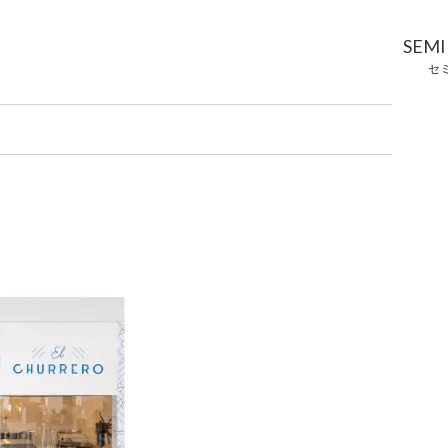
SEM
セ