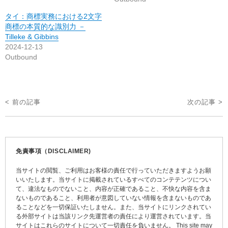
タイ：商標実務における2文字
商標の本質的な識別力 －
Tilleke & Gibbins
2024-12-13
Outbound
投
< 前の記事
次の記事 >
稿
ナ
ビ
免責事項（DISCLAIMER)
ゲ
当サイトの閲覧、ご利用はお客様の責任で行っていただきますようお願
ー
いいたします。当サイトに掲載されているすべてのコンテテンツについ
て、違法なものでないこと、内容が正確であること、不快な内容を含ま
シ
ないものであること、利用者が意図していない情報を含まないものであ
ョ
ることなどを一切保証いたしません。また、当サイトにリンクされてい
る外部サイトは当該リンク先運営者の責任により運営されています。当
ン
サイトはこれらのサイトについて一切責任を負いません。 This site may