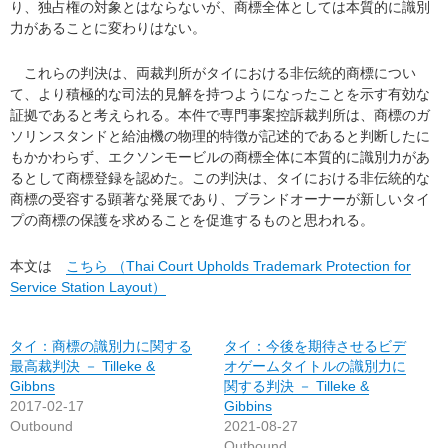
り、独占権の対象とはならないが、商標全体としては本質的に識別
力があることに変わりはない。
これらの判決は、両裁判所がタイにおける非伝統的商標につい
て、より積極的な司法的見解を持つようになったことを示す有効な
証拠であると考えられる。本件で専門事案控訴裁判所は、商標のガ
ソリンスタンドと給油機の物理的特徴が記述的であると判断したに
もかかわらず、エクソンモービルの商標全体に本質的に識別力があ
るとして商標登録を認めた。この判決は、タイにおける非伝統的な
商標の受容する顕著な発展であり、ブランドオーナーが新しいタイ
プの商標の保護を求めることを促進するものと思われる。
本文は
こちら （Thai Court Upholds Trademark Protection for
Service Station Layout）
タイ：商標の識別力に関する
タイ：今後を期待させるビデ
最高裁判決 － Tilleke &
オゲームタイトルの識別力に
Gibbns
関する判決 － Tilleke &
2017-02-17
Gibbins
Outbound
2021-08-27
Outbound