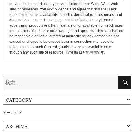
provide, or third parties may provide, links to other World Wide Web
sites or resources. You acknowledge and agree that this site is not
responsible for the availability of such external sites or resources, and
does not endorse and is not responsible or liable for any Content,
advertising, products or other materials on or available from such sites
or resources. You further acknowledge and agree that this site shall not
be responsible or liable, directly or indirectly, for any damage or loss
caused or alleged to be caused by or in connection with use of or
reliance on any such Content, goods or services available on or
through any such site or resource. TMfesta は登録商標です。
検
索:
アーカイブ
ア
ー