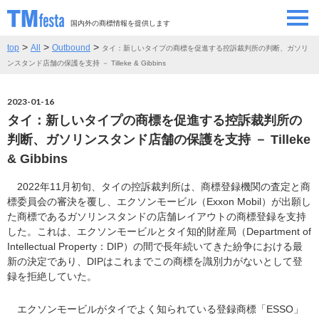
国内外の商標情報を提供します
>
>
>
top
All
Outbound
タイ：新しいタイプの商標を促進する控訴裁判所の判断、ガソリ
SEMINAR/EVENT
セミナー/イベント
ンスタンド店舗の保護を支持 － Tilleke & Gibbins
ABOUT
当サイトについて
2023-01-16
タイ：新しいタイプの商標を促進する控訴裁判所の
CONTRIBUTORS
情報提供者
判断、ガソリンスタンド店舗の保護を支持 － Tilleke
& Gibbins
CONTACT
お問い合わせ
2022年11月初旬、タイの控訴裁判所は、商標登録機関の査定と商
標委員会の審決を覆し、エクソンモービル（Exxon Mobil）が出願し
た商標であるガソリンスタンドの店舗レイアウトの商標登録を支持
した。これは、エクソンモービルとタイ知的財産局（Department of
Intellectual Property：DIP）の間で長年続いてきた紛争における最
新の決定であり、DIPはこれまでこの商標を識別力がないとして登
録を拒絶していた。
エクソンモービルがタイでよく知られている登録商標「ESSO」