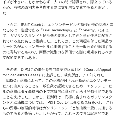
イズが小さいにもかかわらず、人々の間で認識され、際立っている
ため、商標の識別力を考慮する際に支配的な要素であると認定し
た。
さらに、IP&IT Courtは、エクソンモービルの商標が他の商標と異
なるのは、造語である「Fuel Technology」と「Synergy」に加え
て、ガソリンスタンドと給油機の要素として色と形が任意に配置さ
れている点にあると指摘した。これらは、この商標を付した商品や
サービスがエクソンモービルに由来することを一般公衆が認識する
のに寄与するもので、商標の識別力を評価する際に考慮されるべき
支配的要素でもある。
その後、DIPはこの事件を専門事案控訴裁判所（Court of Appeal
for Specialized Cases）に上訴した。裁判所は、よく知られた
「ESSO」商標によって、この商標が付された商品がエクソンモー
ビルに由来することを一般公衆が認識できるため、エクソンモービ
ルの商標はタイ商標法の下で本質的に識別力があり登録可能である
ことを支持した。しかし、裁判所は、商標に含まれるガソリンスタ
ンドと給油機については、IP&IT Courtとは異なる見解を示し、これ
らの要素の物理的特徴はガソリンスタンドと給油機一般に共通する
ものであると指摘した。したがって、これらの要素は記述的であ