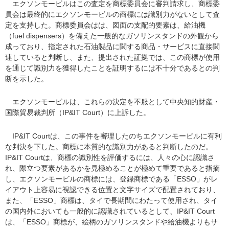
エクソンモービルはこの査定を商標委員会に審判請求し、商標委
員会は最終的にエクソンモービルの商標には識別力がないとして査
定を支持した。商標委員会はは、図面の支配的要素は、給油機
（fuel dispensers）を備えた一般的なガソリンスタンドの外観から
成っており、指定された石油製品に関する商品・サービスに直接関
連していると判断し、また、提出された証拠では、この商標が使用
を通じて識別力を獲得したことを証明するには不十分であるとの判
断を示した。
エクソンモービルは、これらの決定を不服として中央知的財産・
国際貿易裁判所（IP&IT Court）に上訴した。
IP&IT Courtは、この事件を審理したのちエクソンモービルに有利
な判決を下した。商標に本質的な識別力があると判断したのだ。
IP&IT Courtは、商標の識別性を評価するには、人々の心に認識さ
れ、際立つ要素があるかを見極めることが極めて重要であると指摘
し、エクソンモービルの商標には、登録商標である「ESSO」がレ
イアウト上容易に視認できる位置と文字サイズで配置されており、
また、「ESSO」商標は、タイで長期間にわたって使用され、タイ
の国内外においても一般的に認識されているとして、IP&IT Court
は、「ESSO」商標が、絵柄のガソリンスタンドや給油機よりもサ