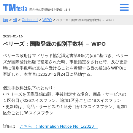
国内外の商標情報を提供します
>
>
>
>
top
All
Outbound
WIPO
ベリーズ：国際登録の個別手数料 － WIPO
SEMINAR/EVENT
セミナー/イベント
2023-01-16
ABOUT
当サイトについて
ベリーズ：国際登録の個別手数料 － WIPO
CONTRIBUTORS
情報提供者
ベリーズ政府はマドリッド協定議定書第8条(7)(a)に基づき、ベリー
ズが国際登録出願で指定された時、事後指定をされた時、及び更新
時に個別手数料の支払を受けることを希望する旨の通知をWIPOに
CONTACT
寄託した。本宣言は2023年2月24日に発効する。
お問い合わせ
個別手数料は以下のとおり；
• ベリーズを国際登録出願、事後指定する場合、商品・サービスの
１区分目が226スイスフラン、追加1区分ごとに48スイスフラン
• 更新時は、商品・サービスの１区分目が178スイスフラン、追加1
区分ごとに36スイスフラン
詳細は
こちら （Information Notice No. 1/2023）