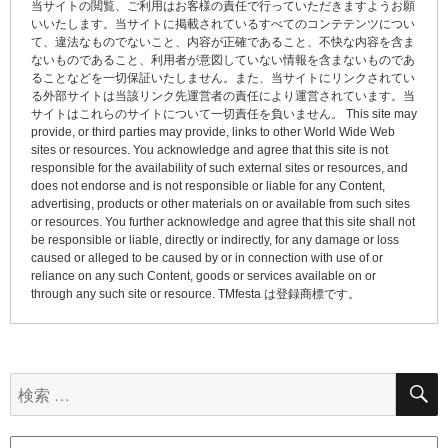
当サイトの閲覧、ご利用はお客様の責任で行っていただきますようお願
ー
いいたします。当サイトに掲載されているすべてのコンテテンツについ
て、違法なものでないこと、内容が正確であること、不快な内容を含ま
シ
ないものであること、利用者が意図していない情報を含まないものであ
ョ
ることなどを一切保証いたしません。また、当サイトにリンクされてい
る外部サイトは当該リンク先運営者の責任により運営されています。当
ン
サイトはこれらのサイトについて一切責任を負いません。 This site may
provide, or third parties may provide, links to other World Wide Web
sites or resources. You acknowledge and agree that this site is not
responsible for the availability of such external sites or resources, and
does not endorse and is not responsible or liable for any Content,
advertising, products or other materials on or available from such sites
or resources. You further acknowledge and agree that this site shall not
be responsible or liable, directly or indirectly, for any damage or loss
caused or alleged to be caused by or in connection with use of or
reliance on any such Content, goods or services available on or
through any such site or resource. TMfesta は登録商標です。
検
索: