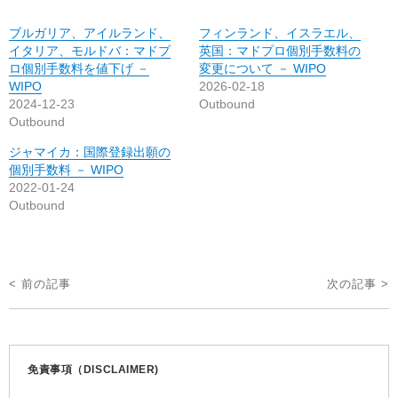
ブルガリア、アイルランド、
フィンランド、イスラエル、
イタリア、モルドバ：マドプ
英国：マドプロ個別手数料の
ロ個別手数料を値下げ －
変更について － WIPO
WIPO
2026-02-18
2024-12-23
Outbound
Outbound
ジャマイカ：国際登録出願の
個別手数料 － WIPO
2022-01-24
Outbound
投
< 前の記事
次の記事 >
稿
ナ
ビ
免責事項（DISCLAIMER)
ゲ