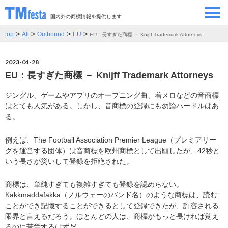
国内外の商標情報を提供します
>
>
>
>
top
All
Outbound
EU
EU：長すぎた商標 － Knijff Trademark Attorneys
SEMINAR/EVENT
セミナー/イベント
2023-04-28
ABOUT
当サイトについて
EU：長すぎた商標 － Knijff Trademark Attorneys
CONTRIBUTORS
情報提供者
ジングル、ゲームやアプリのオープニング曲、着メロなどの音商標
はとても人気がある。しかし、音商標の登録にも勿論ハードルはあ
る。
CONTACT
お問い合わせ
例えば、The Football Association Premier League（プレミアリー
グを運営する団体）は音商標を欧州商標として出願したが、42秒と
いう長さが災いして登録を拒絶された。
商標は、単純すぎても複雑すぎても登録を認めらない。
Kakkmaddafakka（ノルウェーのバンド名）のような商標は、読む
ことができ記憶することができるとして登録できたが、許容される
限界と言えるだろう。ほとんどの人は、商標がもっと長ければ覚え
るのに苦労するはずだ。