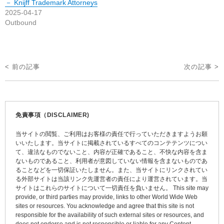
－ Knijff Trademark Attorneys
2025-04-17
Outbound
投
< 前の記事
次の記事 >
稿
ナ
ビ
免責事項（DISCLAIMER)
ゲ
当サイトの閲覧、ご利用はお客様の責任で行っていただきますようお願
ー
いいたします。当サイトに掲載されているすべてのコンテテンツについ
て、違法なものでないこと、内容が正確であること、不快な内容を含ま
シ
ないものであること、利用者が意図していない情報を含まないものであ
ョ
ることなどを一切保証いたしません。また、当サイトにリンクされてい
る外部サイトは当該リンク先運営者の責任により運営されています。当
ン
サイトはこれらのサイトについて一切責任を負いません。 This site may
provide, or third parties may provide, links to other World Wide Web
sites or resources. You acknowledge and agree that this site is not
responsible for the availability of such external sites or resources, and