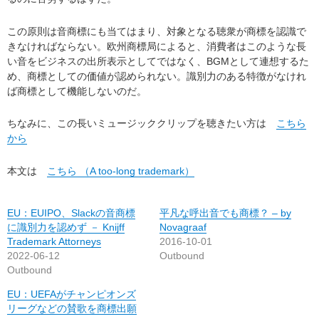
この原則は音商標にも当てはまり、対象となる聴衆が商標を認識で
きなければならない。欧州商標局によると、消費者はこのような長
い音をビジネスの出所表示としてではなく、BGMとして連想するた
め、商標としての価値が認められない。識別力のある特徴がなけれ
ば商標として機能しないのだ。
ちなみに、この長いミュージッククリップを聴きたい方は
こちら
から
本文は
こちら （A too-long trademark）
EU：EUIPO、Slackの音商標
平凡な呼出音でも商標？ – by
に識別力を認めず － Knijff
Novagraaf
Trademark Attorneys
2016-10-01
2022-06-12
Outbound
Outbound
EU：UEFAがチャンピオンズ
リーグなどの賛歌を商標出願