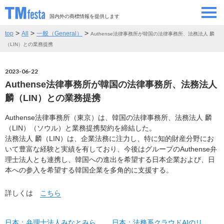
国内外の商標情報を提供します
>
>
>
top
All
一般（General）
Authense法律事務所が韓国の法律事務所、法務法人 麟
SEMINAR/EVENT
セミナー/イベント
（LIN）との業務提携
ABOUT
当サイトについて
2023-06-22
Authense法律事務所が韓国の法律事務所、法務法人
CONTRIBUTORS
情報提供者
麟（LIN）との業務提携
Authense法律事務所（東京）は、韓国の法律事務所、法務法人 麟
CONTACT
お問い合わせ
（LIN）（ソウル）と業務提携契約を締結した。
法務法人 麟（LIN）は、企業法務に注力し、特に知的財産分野にお
いて豊富な経験と実績を有しており、今後はグループのAuthense弁
理士法人とも連携し、韓国への進出を希望する日本企業および、日
本への参入を希望する韓国企業を多角的に支援する。
詳しくは
こちら
日本：弁理士法人みなとみら
日本：法務系クラウドAIのリ