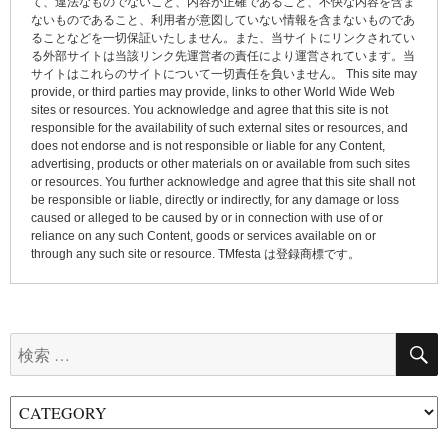
て、違法なものでないこと、内容が正確であること、不快な内容を含ま
シ
ないものであること、利用者が意図していない情報を含まないものであ
ョ
ることなどを一切保証いたしません。また、当サイトにリンクされてい
る外部サイトは当該リンク先運営者の責任により運営されています。当
ン
サイトはこれらのサイトについて一切責任を負いません。 This site may
provide, or third parties may provide, links to other World Wide Web
sites or resources. You acknowledge and agree that this site is not
responsible for the availability of such external sites or resources, and
does not endorse and is not responsible or liable for any Content,
advertising, products or other materials on or available from such sites
or resources. You further acknowledge and agree that this site shall not
be responsible or liable, directly or indirectly, for any damage or loss
caused or alleged to be caused by or in connection with use of or
reliance on any such Content, goods or services available on or
through any such site or resource. TMfesta は登録商標です。
検
索: