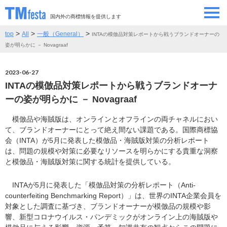
国内外の商標情報を提供します
>
>
>
top
All
一般（General）
INTAの模倣品対策レポートから戦うブランドオーナーの
SEMINAR/EVENT
セミナー/イベント
姿が明らかに － Novagraaf
ABOUT
当サイトについて
2023-06-27
INTAの模倣品対策レポートから戦うブランドオーナ
CONTRIBUTORS
情報提供者
ーの姿が明らかに － Novagraaf
模倣品や海賊版は、オンラインとオフラインの両チャネルにおい
CONTACT
お問い合わせ
て、ブランドオーナーにとって絶え間ない課題である。国際商標協
会（INTA）が5月に発表した模倣品・海賊版対策の分析レポート
は、問題の規模や対策に必要なリソースを明らかにする貴重な洞察
と模倣品・海賊版対策に関する統計を提供している。
INTAが5月に発表した「模倣品対策の分析レポート（Anti-
counterfeiting Benchmarking Report）」は、世界のINTA企業会員を
対象とした調査に基づき、ブランドオーナーが模倣品の規模や影
響、新型コロナウイルス・パンデミックがオンライン上の海賊版や