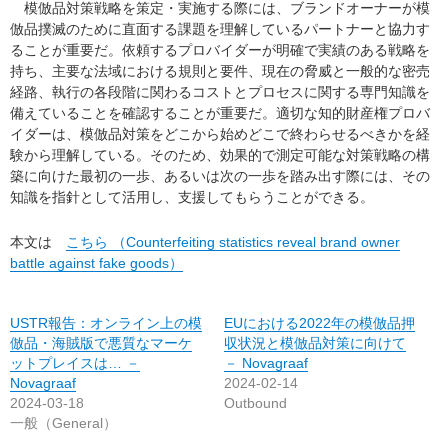
模倣品対策戦略を策定・実施する際には、ブランドオーナーが模
倣品撲滅のために直面する課題を理解しているパートナーと協力す
ることが重要だ。依頼するプロバイダーが明確で実績のある戦略を
持ち、主要な法域における規則と要件、現在の脅威と一般的な密売
経路、執行の各段階に関わるコストとプロセスに関する専門知識を
備えていることを確認することが重要だ。適切な知的財産権プロバ
イダーは、模倣品対策をどこから始めどこで終わらせるべきかを経
験から理解している。そのため、効果的で測定可能な対策戦略の構
築に向けた最初の一歩、あるいは次の一歩を踏み出す際には、その
知識を指針として活用し、支援してもらうことができる。
本文は
こちら （Counterfeiting statistics reveal brand owner
battle against fake goods）
USTR報告：オンライン上の模
EUにおける2022年の模倣品押
倣品・海賊版で悪質なマーケ
収状況と模倣品対策に向けて
ットプレイスは… －
－ Novagraaf
Novagraaf
2024-02-14
2024-03-18
Outbound
一般（General）