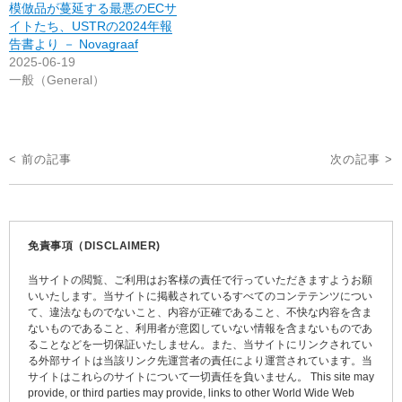
模倣品が蔓延する最悪のECサ
イトたち、USTRの2024年報
告書より － Novagraaf
2025-06-19
一般（General）
投
< 前の記事
次の記事 >
稿
ナ
ビ
免責事項（DISCLAIMER)
ゲ
当サイトの閲覧、ご利用はお客様の責任で行っていただきますようお願
ー
いいたします。当サイトに掲載されているすべてのコンテテンツについ
て、違法なものでないこと、内容が正確であること、不快な内容を含ま
シ
ないものであること、利用者が意図していない情報を含まないものであ
ョ
ることなどを一切保証いたしません。また、当サイトにリンクされてい
る外部サイトは当該リンク先運営者の責任により運営されています。当
ン
サイトはこれらのサイトについて一切責任を負いません。 This site may
provide, or third parties may provide, links to other World Wide Web