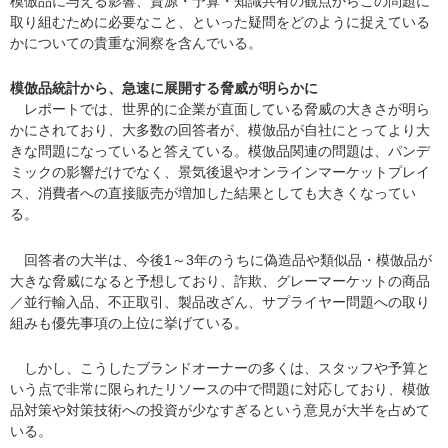
模倣品に与える影響、資源・予算・知識共有の観点からこの問題に
取り組むために必要なこと、といった疑問をどのように捉えている
かについての貴重な洞察を含んでいる。
模倣品統計から、急速に展開する脅威が明らかに
レポートでは、世界的に企業が直面している脅威の大きさが明ら
かにされており、大多数の回答者が、模倣品が自社にとってより大
きな問題になっていると答えている。模倣品関連の問題は、パンデ
ミックの影響だけでなく、景気後退やオンラインマーケットプレイ
ス、消費者への直接販売が増加した結果としても大きくなってい
る。
回答者の大半は、今後1～3年のうちに偽造品や類似品・模倣品が
大きな脅威になると予想しており、詐欺、グレーマーケットの商品
／並行輸入品、不正取引、製品改ざん、サプライヤー問題への取り
組みも優先事項の上位に挙げている。
しかし、こうしたブランドオーナーの多くは、スタッフや予算と
いう点で非常に限られたリソースの中で問題に対応しており、模倣
品対策や対策技術への投資が少なすぎるという意見が大半を占めて
いる。