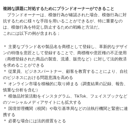
複雑な課題に対処するためにブランドオーナーができること
ブランドオーナーは、模倣行為が確認された場合、模倣行為に対
抗するために様々な手段を用いることができるが、特に重要なの
は、模倣行為を特定し防止するための戦略と方法だ。
これには以下の例が含まれる；
＊ 主要なブランド名や製品名を商標として登録し、革新的なデザイ
ンの特徴を意匠として登録することで、商標権や意匠権の不正使用
（商標登録された商品の製造、流通、販売など）に対して法的救済
を求めることができる
＊ 従業員、ビジネスパートナー、顧客を教育することにより、自社
のビジネスにおける問題意識を高める
＊ オンライン市場を積極的に取り締まる（調査結果の記録、報告、
慎重な分析を含む）
＊ 模倣品対策活動をインスタグラム、TikTok、フェイスブックなど
のソーシャルメディアサイトにも拡大する
＊ 国境管理機関（税関）や取引基準局などの法執行機関と緊密に連
携する
＊ 必要な場合には法的措置をとる