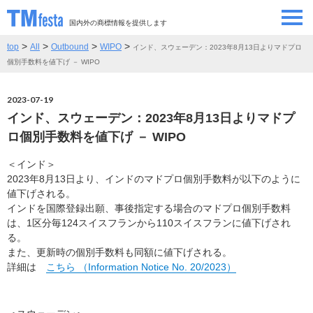
国内外の商標情報を提供します
>
>
>
>
top
All
Outbound
WIPO
インド、スウェーデン：2023年8月13日よりマドプロ
SEMINAR/EVENT
セミナー/イベント
個別手数料を値下げ － WIPO
ABOUT
当サイトについて
2023-07-19
インド、スウェーデン：2023年8月13日よりマドプ
CONTRIBUTORS
情報提供者
ロ個別手数料を値下げ － WIPO
＜インド＞
CONTACT
お問い合わせ
2023年8月13日より、インドのマドプロ個別手数料が以下のように
値下げされる。
インドを国際登録出願、事後指定する場合のマドプロ個別手数料
は、1区分毎124スイスフランから110スイスフランに値下げされ
る。
また、更新時の個別手数料も同額に値下げされる。
詳細は
こちら （Information Notice No. 20/2023）