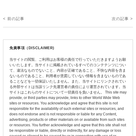
投
< 前の記事
次の記事 >
稿
ナ
ビ
免責事項（DISCLAIMER)
ゲ
当サイトの閲覧、ご利用はお客様の責任で行っていただきますようお願
ー
いいたします。当サイトに掲載されているすべてのコンテテンツについ
て、違法なものでないこと、内容が正確であること、不快な内容を含ま
シ
ないものであること、利用者が意図していない情報を含まないものであ
ョ
ることなどを一切保証いたしません。また、当サイトにリンクされてい
る外部サイトは当該リンク先運営者の責任により運営されています。当
ン
サイトはこれらのサイトについて一切責任を負いません。 This site may
provide, or third parties may provide, links to other World Wide Web
sites or resources. You acknowledge and agree that this site is not
responsible for the availability of such external sites or resources, and
does not endorse and is not responsible or liable for any Content,
advertising, products or other materials on or available from such sites
or resources. You further acknowledge and agree that this site shall not
be responsible or liable, directly or indirectly, for any damage or loss