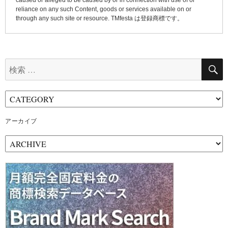
caused or alleged to be caused by or in connection with use of or
reliance on any such Content, goods or services available on or
through any such site or resource. TMfesta は登録商標です。
検
索:
アーカイブ
ア
ー
カ
イ
ブ