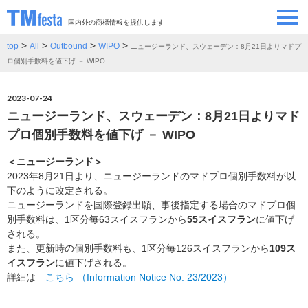
国内外の商標情報を提供します
>
>
>
>
top
All
Outbound
WIPO
ニュージーランド、スウェーデン：8月21日よりマドプ
SEMINAR/EVENT
セミナー/イベント
ロ個別手数料を値下げ － WIPO
ABOUT
当サイトについて
2023-07-24
ニュージーランド、スウェーデン：8月21日よりマド
CONTRIBUTORS
情報提供者
プロ個別手数料を値下げ － WIPO
＜ニュージーランド＞
CONTACT
お問い合わせ
2023年8月21日より、ニュージーランドのマドプロ個別手数料が以
下のように改定される。
ニュージーランドを国際登録出願、事後指定する場合のマドプロ個
別手数料は、1区分毎63スイスフランから
55スイスフラン
に値下げ
される。
また、更新時の個別手数料も、1区分毎126スイスフランから
109ス
イスフラン
に値下げされる。
詳細は
こちら （Information Notice No. 23/2023）