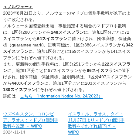
＜ノルウェー＞
2023年8月21日より、ノルウェーのマドプロ個別手数料が以下のよ
うに改定される。
ノルウェーを国際登録出願、事後指定する場合のマドプロ手数料
は、1区分280フランから
248スイスフラン
に、追加1区分ごとに72
スイスフランから
64スイスフラン
に値下げされ、団体商標、保証商
標（guarantee mark)、証明商標は、1区分386スイスフランから
342
スイスフラン
に、追加1区分ごとに159スイスフランから141スイス
フランにそれぞれ値下げされる。
また、更新時の個別手数料は、1区分251フランから
222スイスフラ
ン
に、追加1区分ごとに97スイスフランから
86スイスフラン
に値下
げされ、団体商標、保証商標、証明商標は、1区分497スイスフラン
から
440スイスフラン
に、追加1区分ごとに203スイスフランから
180スイスフラン
にそれぞれ値下げされる。
詳細は
こちら （Information Notice No. 24/2023）
ウズベキスタン、コロンビ
イスラエル、ラオス、タイ：
ア、ラオス：マドプロ個別手
11月27日よりマドプロ個別手
数料を改定 － WIPO
数料をそれぞれ値下げ －
2024-11-14
WIPO