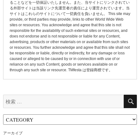
ョ
ることなどを一切保証いたしません。また、当サイトにリンクされてい
る外部サイトは当該リンク先運営者の責任により運営されています。当
ン
サイトはこれらのサイトについて一切責任を負いません。 This site may
provide, or third parties may provide, links to other World Wide Web
sites or resources. You acknowledge and agree that this site is not
responsible for the availability of such external sites or resources, and
does not endorse and is not responsible or liable for any Content,
advertising, products or other materials on or available from such sites
or resources. You further acknowledge and agree that this site shall not
be responsible or liable, directly or indirectly, for any damage or loss
caused or alleged to be caused by or in connection with use of or
reliance on any such Content, goods or services available on or
through any such site or resource. TMfesta は登録商標です。
検
索:
アーカイブ