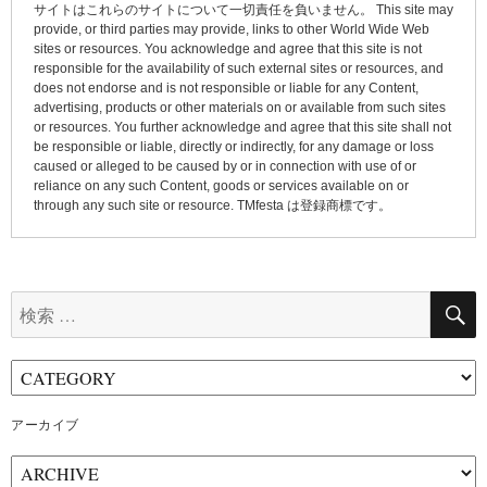
ン
サイトはこれらのサイトについて一切責任を負いません。 This site may
provide, or third parties may provide, links to other World Wide Web
sites or resources. You acknowledge and agree that this site is not
responsible for the availability of such external sites or resources, and
does not endorse and is not responsible or liable for any Content,
advertising, products or other materials on or available from such sites
or resources. You further acknowledge and agree that this site shall not
be responsible or liable, directly or indirectly, for any damage or loss
caused or alleged to be caused by or in connection with use of or
reliance on any such Content, goods or services available on or
through any such site or resource. TMfesta は登録商標です。
検
索:
アーカイブ
ア