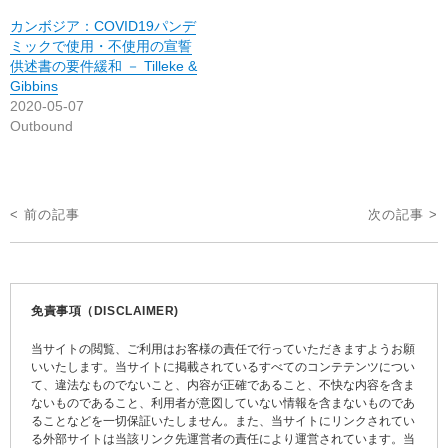
カンボジア：COVID19パンデ
ミックで使用・不使用の宣誓
供述書の要件緩和 － Tilleke &
Gibbins
2020-05-07
Outbound
投
< 前の記事
次の記事 >
稿
ナ
ビ
免責事項（DISCLAIMER)
ゲ
当サイトの閲覧、ご利用はお客様の責任で行っていただきますようお願
ー
いいたします。当サイトに掲載されているすべてのコンテテンツについ
て、違法なものでないこと、内容が正確であること、不快な内容を含ま
シ
ないものであること、利用者が意図していない情報を含まないものであ
ョ
ることなどを一切保証いたしません。また、当サイトにリンクされてい
る外部サイトは当該リンク先運営者の責任により運営されています。当