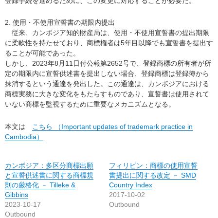
登録手続を進めるために、この変更に対応することが必要だ。
2. 使用・不使用宣誓書の期限内提出
従来、カンボジア知的財産局は、使用・不使用宣誓書の提出期限
に柔軟性を持たせており、商標権者は5年目以降でも宣誓書を提出す
ることが可能であった。
しかし、2023年8月11日付公報第2652号で、登録商標の所有者が所
定の期限内に宣誓供述書を提出しない場合、登録商標は登録簿から
抹消するという通達を発出した。この通達は、カンボジアにおける
商標実務に大きな変化をもたらすものであり、宣誓書は使用されて
いない商標を監視するために重要なメカニズムとなる。
本文は
こちら （Important updates of trademark practice in
Cambodia）
カンボジア：多区分商標出願
フィリピン：商標の使用宣誓
と宣誓供述書に関する商標規
書提出に関する改定 － SMD
則の厳格化 － Tilleke &
Country Index
Gibbins
2017-10-02
2023-10-17
Outbound
Outbound