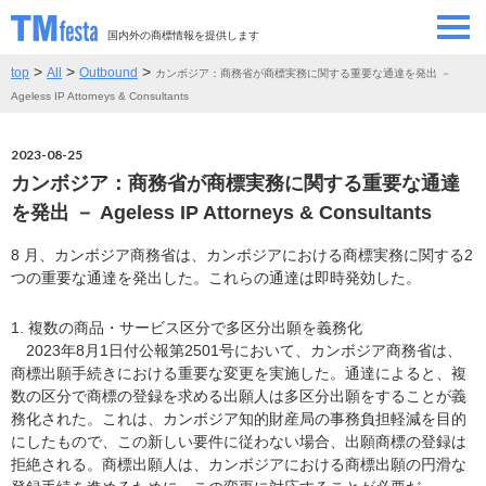
国内外の商標情報を提供します
>
>
>
top
All
Outbound
カンボジア：商務省が商標実務に関する重要な通達を発出 －
SEMINAR/EVENT
セミナー/イベント
Ageless IP Attorneys & Consultants
ABOUT
当サイトについて
2023-08-25
カンボジア：商務省が商標実務に関する重要な通達
CONTRIBUTORS
情報提供者
を発出 － Ageless IP Attorneys & Consultants
8 月、カンボジア商務省は、カンボジアにおける商標実務に関する2
CONTACT
お問い合わせ
つの重要な通達を発出した。これらの通達は即時発効した。
1. 複数の商品・サービス区分で多区分出願を義務化
2023年8月1日付公報第2501号において、カンボジア商務省は、
商標出願手続きにおける重要な変更を実施した。通達によると、複
数の区分で商標の登録を求める出願人は多区分出願をすることが義
務化された。これは、カンボジア知的財産局の事務負担軽減を目的
にしたもので、この新しい要件に従わない場合、出願商標の登録は
拒絶される。商標出願人は、カンボジアにおける商標出願の円滑な