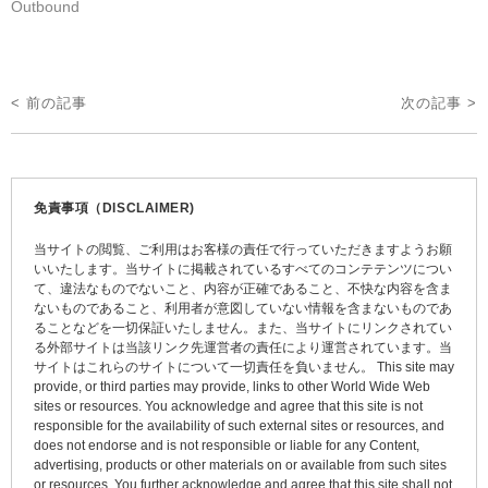
Outbound
投
< 前の記事
次の記事 >
稿
ナ
ビ
免責事項（DISCLAIMER)
ゲ
当サイトの閲覧、ご利用はお客様の責任で行っていただきますようお願
ー
いいたします。当サイトに掲載されているすべてのコンテテンツについ
て、違法なものでないこと、内容が正確であること、不快な内容を含ま
シ
ないものであること、利用者が意図していない情報を含まないものであ
ョ
ることなどを一切保証いたしません。また、当サイトにリンクされてい
る外部サイトは当該リンク先運営者の責任により運営されています。当
ン
サイトはこれらのサイトについて一切責任を負いません。 This site may
provide, or third parties may provide, links to other World Wide Web
sites or resources. You acknowledge and agree that this site is not
responsible for the availability of such external sites or resources, and
does not endorse and is not responsible or liable for any Content,
advertising, products or other materials on or available from such sites
or resources. You further acknowledge and agree that this site shall not