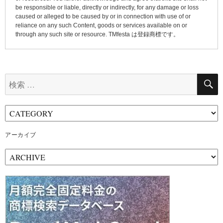
be responsible or liable, directly or indirectly, for any damage or loss
caused or alleged to be caused by or in connection with use of or
reliance on any such Content, goods or services available on or
through any such site or resource. TMfesta は登録商標です。
検
索:
アーカイブ
ア
ー
カ
イ
ブ