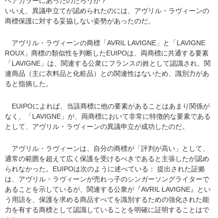
ヘアカラーにあったのだろうか？
いいえ、異議申立てが認められたのには、アヴリル・ラヴィーンの
商標保護に対する妥協しない姿勢があったのだ。
アヴリル・ラヴィーンの商標「AVRIL LAVIGNE」と「LAVIGNE
ROUX」商標の類似性を判断したEUIPOは、両商標に共通する要素
「LAVIGNE」は、関連する公衆にフランスの姓として認識され、関
連商品（主に衣料品と化粧品）との関連性はないため、識別力があ
ると指摘した。
EUIPOによれば、当該商標に他の要素があることはあまり関係が
なく、「LAVIGNE」が、両商標において非常に特徴的な要素である
として、アヴリル・ラヴィーンの異議申立が成功したのだ。
アヴリル・ラヴィーンは、自分の商標が「評判が高い」として、
通常の範囲を超えて広く保護を受けるべきであると主張したが認め
られなかった。EUIPOは次のように述べている： 提出された証拠
は、アヴリル・ラヴィーンが売れっ子のシンガーソングライターで
あることを示しているが、関連する公衆が『AVRIL LAVIGNE』とい
う用語を、保護を求める商品すべてを識別するための強化された能
力を有する商標として認識していることを明確に証明することはで