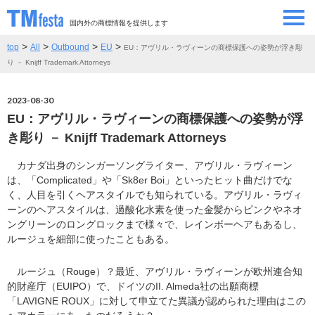
国内外の商標情報を提供します
>
>
>
>
top
All
Outbound
EU
EU：アヴリル・ラヴィーンの商標保護への姿勢が浮き彫
SEMINAR/EVENT
セミナー/イベント
り － Knijff Trademark Attorneys
ABOUT
当サイトについて
2023-08-30
EU：アヴリル・ラヴィーンの商標保護への姿勢が浮
CONTRIBUTORS
情報提供者
き彫り － Knijff Trademark Attorneys
カナダ出身のシンガーソングライター、アヴリル・ラヴィーン
CONTACT
お問い合わせ
は、「Complicated」や「Sk8er Boi」といったヒット曲だけでな
く、人目を引くヘアスタイルでも知られている。アヴリル・ラヴィ
ーンのヘアスタイルは、過酸化水素を使った金髪からピンクやネオ
ングリーンのロングロックまで様々で、レインボーヘアもあるし、
ルージュを細部に使ったこともある。
ルージュ（Rouge）？最近、アヴリル・ラヴィーンが欧州連合知
的財産庁（EUIPO）で、ドイツのII. Almeda社の出願商標
「LAVIGNE ROUX」に対して申立てた異議が認められた理由はこの