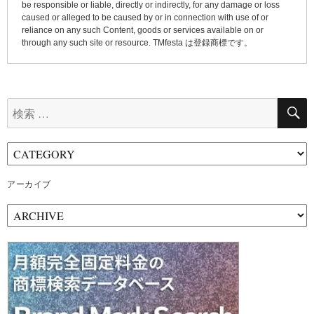
be responsible or liable, directly or indirectly, for any damage or loss
caused or alleged to be caused by or in connection with use of or
reliance on any such Content, goods or services available on or
through any such site or resource. TMfesta は登録商標です。
検
索:
アーカイブ
ア
ー
カ
イ
ブ