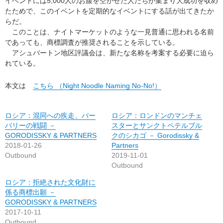
イベントには5,000人のお腹を空かせた人たちが集まり大成功を収め
たためで、このイベントを定期的なイベントにする話が出てきたか
らだ。
このことは、ナイトマーケットのような一見普通に思われる名前
であっても、商標調査が推奨されることを示している。
アシュバートン地区評議会は、新たな名称を考案する必要に迫ら
れている。
本文は
こちら （Night Noodle Naming No-No!）
ロシア：混同への疾走、バー
ロシア：ロンドンのマンチェ
バリーの戦闘 －
スターとサンクトペテルブル
GORODISSKY & PARTNERS
クのシカゴ － Gorodissky &
2018-01-26
Partners
Outbound
2019-11-01
Outbound
ロシア：拒絶された文化財に
係る商標出願 －
GORODISSKY & PARTNERS
2017-10-11
Outbound