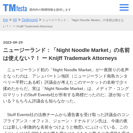
国内外の商標情報を提供します
>
>
>
top
All
Outbound
ニュージーランド：「Night Noodle Market」の名前は使えな
SEMINAR/EVENT
セミナー/イベント
い？！ ー Knijff Trademark Attorneys
ABOUT
当サイトについて
2023-09-29
ニュージーランド：「Night Noodle Market」の名前
CONTRIBUTORS
情報提供者
は使えない？！ ー Knijff Trademark Attorneys
ニュージーランド初の「Night Noodle Market」が一夜限りの名声
CONTACT
お問い合わせ
となったのは、アシュバートン地区（ニュージーランド南島カンタ
ベリー平野にある町）評議会が考えたこのマーケットの名称で少々
揉めたからだ。実は「Night Noodle Market」は、メディア・コング
ロマリットのStuff Events社が所有する商標だったのだ。誰が知って
いる？もちろん評議会も知らなかった。
Stuff Events社の法務チームから通告書を受け取った評議会のコン
プライアンス・オフィス、ジェーン・ドナルドソン氏は、今後の夜
には新しい刺激的な名前をつけようと物思いにふけっている。この