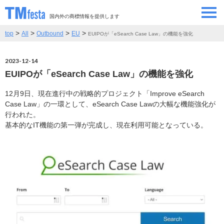
国内外の商標情報を提供します
>
>
>
>
top
All
Outbound
EU
EUIPOが「eSearch Case Law」の機能を強化
SEMINAR/EVENT
セミナー/イベント
2023-12-14
ABOUT
当サイトについて
EUIPOが「eSearch Case Law」の機能を強化
CONTRIBUTORS
情報提供者
12月9日、現在進行中の戦略的プロジェクト「Improve eSearch
Case Law」の一環として、eSearch Case Lawの大幅な機能強化が
行われた。
CONTACT
基本的なIT機能の第一弾が完成し、現在利用可能となっている。
お問い合わせ