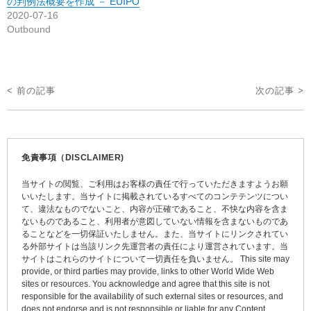
の判例法概要を作成 － EUIPO
2020-07-16
Outbound
投
< 前の記事
次の記事 >
稿
ナ
ビ
免責事項（DISCLAIMER)
ゲ
当サイトの閲覧、ご利用はお客様の責任で行っていただきますようお願
ー
いいたします。当サイトに掲載されているすべてのコンテテンツについ
て、違法なものでないこと、内容が正確であること、不快な内容を含ま
シ
ないものであること、利用者が意図していない情報を含まないものであ
ョ
ることなどを一切保証いたしません。また、当サイトにリンクされてい
る外部サイトは当該リンク先運営者の責任により運営されています。当
ン
サイトはこれらのサイトについて一切責任を負いません。 This site may
provide, or third parties may provide, links to other World Wide Web
sites or resources. You acknowledge and agree that this site is not
responsible for the availability of such external sites or resources, and
does not endorse and is not responsible or liable for any Content,