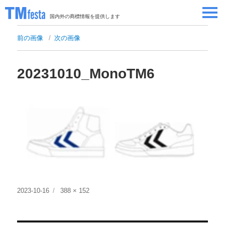
国内外の商標情報を提供します
SEMINAR/EVENT
前の画像
次の画像
セミナー/イベント
ABOUT
当サイトについて
20231010_MonoTM6
CONTRIBUTORS
情報提供者
CONTACT
お問い合わせ
投
フ
2023-10-16
388 × 152
稿
ル
日:
サ
イ