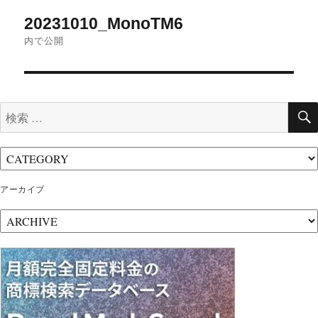
投
ズ
20231010_MonoTM6
稿
内で公開
ナ
ビ
ゲ
検
ー
索:
シ
ョ
ン
アーカイブ
ア
ー
カ
イ
ブ