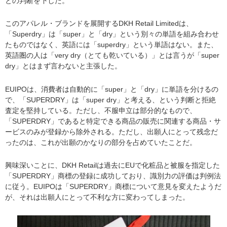
との判断を下した。
このアパレル・ブランドを展開するDKH Retail Limitedは、
「Superdry」は「super」と「dry」という別々の単語を組み合わせ
たものではなく、英語には「superdry」という単語はない。また、
英語圏の人は「very dry（とても乾いている）」とは言うが「super
dry」とはまず言わないと主張した。
EUIPOは、消費者は自動的に「super」と「dry」に単語を分けるの
で、「SUPERDRY」は「super dry」と考える、という判断と拒絶
査定を堅持している。ただし、不服申立は部分的なもので、
「SUPERDRY」であると特定できる商品の販売に関連する商品・サ
ービスのみが登録から除外される。ただし、出願人にとって残念だ
ったのは、これが出願のかなりの部分を占めていたことだ。
興味深いことに、DKH Retailは過去にEUで化粧品と被服を指定した
「SUPERDRY」商標の登録に成功しており、識別力の評価は判例法
に従う。EUIPOは「SUPERDRY」商標について意見を変えたようだ
が、それは出願人にとって不利な方に変わってしまった。