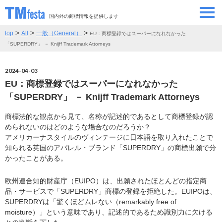
国内外の商標情報を提供します
>
>
>
top
All
一般（General）
EU：商標登録ではスーパーになれなかった
SEMINAR/EVENT
セミナー/イベント
「SUPERDRY」 － Knijff Trademark Attorneys
ABOUT
当サイトについて
2024-04-03
EU：商標登録ではスーパーになれなかった
CONTRIBUTORS
情報提供者
「SUPERDRY」 － Knijff Trademark Attorneys
商標法的な観点から見て、名称が記述的であるとして商標登録が認
CONTACT
お問い合わせ
められないのはどのような場合なのだろうか？
アメリカーナスタイルのヴィンテージに日本語を取り入れたことで
知られる英国のアパレル・ブランド「SUPERDRY」の商標出願で分
かったことがある。
欧州連合知的財産庁（EUIPO）は、出願されたほとんどの指定商
品・サービスで「SUPERDRY」商標の登録を拒絶した。EUIPOは、
SUPERDRYは「驚くほどムレない（remarkably free of
moisture）」という意味であり、記述的であるため識別力に欠ける