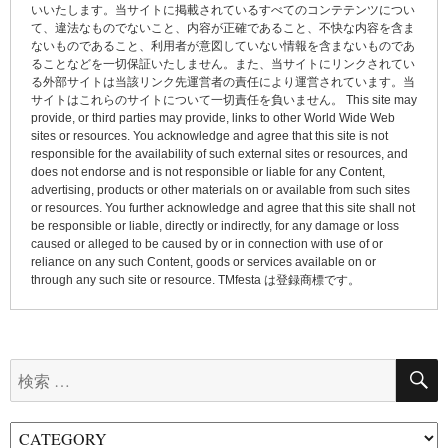
ー
いいたします。当サイトに掲載されているすべてのコンテテンツについ
て、違法なものでないこと、内容が正確であること、不快な内容を含ま
シ
ないものであること、利用者が意図していない情報を含まないものであ
ョ
ることなどを一切保証いたしません。また、当サイトにリンクされてい
る外部サイトは当該リンク先運営者の責任により運営されています。当
ン
サイトはこれらのサイトについて一切責任を負いません。 This site may
provide, or third parties may provide, links to other World Wide Web
sites or resources. You acknowledge and agree that this site is not
responsible for the availability of such external sites or resources, and
does not endorse and is not responsible or liable for any Content,
advertising, products or other materials on or available from such sites
or resources. You further acknowledge and agree that this site shall not
be responsible or liable, directly or indirectly, for any damage or loss
caused or alleged to be caused by or in connection with use of or
reliance on any such Content, goods or services available on or
through any such site or resource. TMfesta は登録商標です。
検
索: