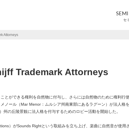
SEM
セ
Attorneys
Trademark Attorneys
ことができる権利を自然物に付与し、さらには自然物のために権利行
ノール（Mar Menor：ムルシア州南東部にあるラグーン）が法人格
rg）州の丘陵景観に法人格を付与するためのロビー活動を開始した。
 Nations）がSounds Rightという取組みを立ち上げ、楽曲に自然音が使用