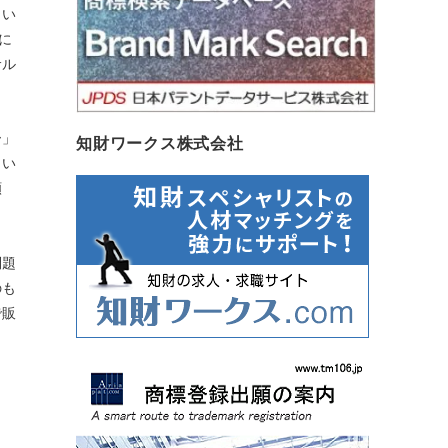
とい
めに
サル
ー」
知財ワークス株式会社
とい
願
問題
のも
で販
だ。