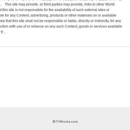
vide, or third parties may provide, links to other World
s site is not responsible for the availability of such external sites or
le for any Content, advertising, products or other materials on or available
hat this site shall not be responsible or liable, directly or indirectly, for any
tion with use of or reliance on any such Content, goods or services available
標です。
©TMfesta.com