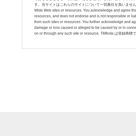
ン
す。当サイトはこれらのサイトについて一切責任を負いません。 This site may pro
Wide Web sites or resources. You acknowledge and agree that thi
resources, and does not endorse and is not responsible or liab
from such sites or resources. You further acknowledge and agree t
damage or loss caused or alleged to be caused by or in connec
on or through any such site or resource. TMfesta は登録商