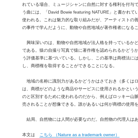
れている場合、ミュージシャンに自然に対する権利を付与でき
う曲には、「David Bowie featuring NATURE」と書
使われる。これは魅力的な取り組みだが、アーティストの
の事件で学んだように、動物や自然地域が著作権者になる
興味深いのは、動物や自然地域が法人格を持っているかど
である。猿の自撮り写真で猿に著作権を認められるかどう
う評価基準に基づいている。しかし、この基準は商標法に
し、商標権を取得することができることになる。
地域の名称に識別力があるかどうかはさておき（多くはロ
は、商標がどのような商品やサービスに使用されるかとい
のと区別するために使われるのだから、例えばロッキー山
売されることが想像できる。誰があるいは何が商標の使用
結局、自然物には人間が必要なのだ。自然物の代理人はあ
本文は
こちら （Nature as a trademark owner）