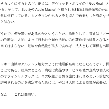
るようにするものだ。例えば、デヴィッド・ボウイの「Get Real」
かれている。そして、SpotifyやApple Musicから得られる利益は自然保護のた
善意に依存している。カメラマンからカメラを盗んで自撮りした有名な
ことはない。
うかで、何か違いがあるのかということだ。原則として、答えは「ノ
かの判断は、人間によって行われた創作活動のみが著作権の対象となる
は当てはまらない。動物や自然物が法人であれば、法人として商標を出
ッキー山脈やアルデンヌ地方のように地理的名称になるだろうが）、
うことである。結局のところ、商標は商品やサービスを他の企業や個人
脈のオフィシャルグッズは、その収益が自然保護に使われるという前提
を許可されるのかを決定するためには、やはり人間による監督が必要
なた……これは面白い。