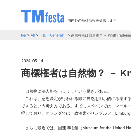
国内外の商標情報を提供します
>
>
>
top
All
一般（General）
商標権者は自然物？ － Knijff Trademark 
2024-05-14
商標権者は自然物？ － Knijff 
自然物に法人格を与えようという動きがある。
これは、意思決定が行われる際に自然を明示的に考慮する
できるという考え方である。すでにスペインでは、マール・メ
得しており、オランダでは、政治家がリンブルフ（Limbu
さらに最近では、国連博物館（Museum for the United