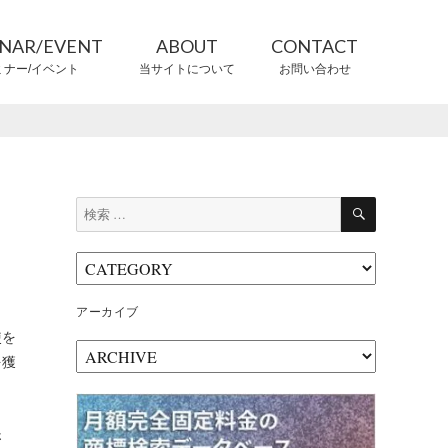
INAR/EVENT
ABOUT
CONTACT
ミナー/イベント
当サイトについて
お問い合わせ
CONTRIBUTORS
情報提供者
検
検
索
索:
アーカイブ
使を
ア
を獲
ー
カ
イ
ブ
さ