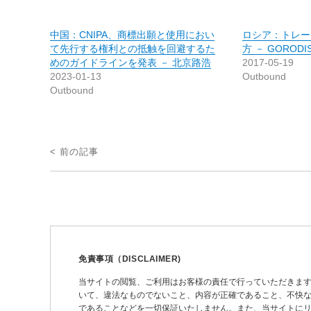
中国：CNIPA、商標出願と使用におい
ロシア：トレー
て先行する権利との抵触を回避するた
方 － GORODIS
めのガイドラインを発表 － 北京路浩
2017-05-19
2023-01-13
Outbound
Outbound
投
< 前の記事
稿
ナ
ビ
ゲ
ー
免責事項（DISCLAIMER)
シ
当サイトの閲覧、ご利用はお客様の責任で行っていただきま
いて、違法なものでないこと、内容が正確であること、不快
ョ
であることなどを一切保証いたしません。また、当サイトに