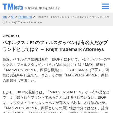
国内外の商標情報を提供します
>
>
>
top
All
Outbound
ベネルクス：F1のフェルスタッペンは有名人だがブランドとして
SEMINAR/EVENT
セミナー/イベント
は？ － Knijff Trademark Attorneys
ABOUT
当サイトについて
2024-06-11
ベネルクス：F1のフェルスタッペンは有名人だがブ
CONTRIBUTORS
情報提供者
ランドとしては？ － Knijff Trademark Attorneys
最近、ベネルクス知的財産庁（BIOP）において、F1ドライバーのマ
CONTACT
お問い合わせ
ックス・フェルスタッペン（Max Verstappen）は「MAX」商標と
「MAXVERSTAPPEN」商標を根拠に、「SUPERMAX（下図）」商
標に異議を申し立てた。また、その際「MAX VERSTAPPEN」商標
の周知性も主張した。
しかし、BIOPの見解では、「MAX VERSTAPPEN」が（衣料品など
で）よく知られたブランドであることは証明されていない。BIOP
は、マックス・フェルスタッペンが有名人であることは認めたが、
「MAX VERSTAPPEN」商標としての周知性は十分ではなく、提出