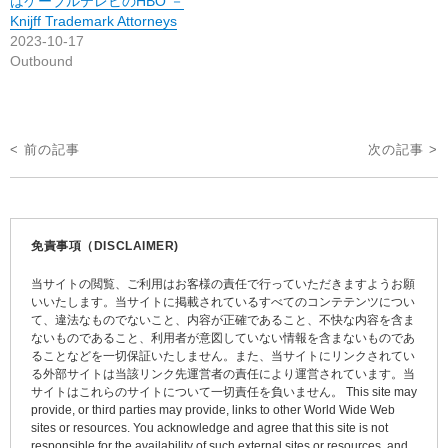
はケーブルテレビのHBO －
Knijff Trademark Attorneys
2023-10-17
Outbound
投
< 前の記事
次の記事 >
稿
ナ
ビ
免責事項（DISCLAIMER)
ゲ
当サイトの閲覧、ご利用はお客様の責任で行っていただきますようお願
ー
いいたします。当サイトに掲載されているすべてのコンテテンツについ
て、違法なものでないこと、内容が正確であること、不快な内容を含ま
シ
ないものであること、利用者が意図していない情報を含まないものであ
ョ
ることなどを一切保証いたしません。また、当サイトにリンクされてい
る外部サイトは当該リンク先運営者の責任により運営されています。当
ン
サイトはこれらのサイトについて一切責任を負いません。 This site may
provide, or third parties may provide, links to other World Wide Web
sites or resources. You acknowledge and agree that this site is not
responsible for the availability of such external sites or resources, and